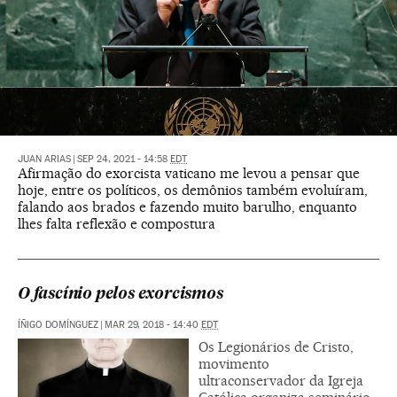
JUAN ARIAS
|
SEP 24, 2021 - 14:58
EDT
Afirmação do exorcista vaticano me levou a pensar que
hoje, entre os políticos, os demônios também evoluíram,
falando aos brados e fazendo muito barulho, enquanto
lhes falta reflexão e compostura
O fascínio pelos exorcismos
ÍÑIGO DOMÍNGUEZ
|
MAR 29, 2018 - 14:40
EDT
Os Legionários de Cristo,
movimento
ultraconservador da Igreja