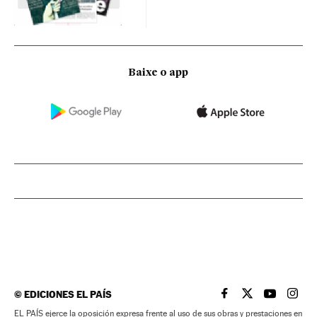
Baixe o app
©
EDICIONES EL PAÍS
EL PAÍS BRASIL EN
EL PAÍS BRASI
EL PAÍS B
EL PA
EL PAÍS ejerce la oposición expresa frente al uso de sus obras y prestaciones en