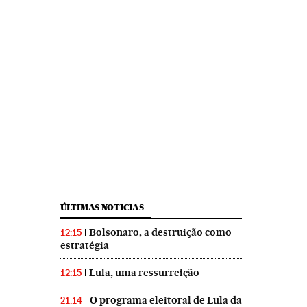
ÚLTIMAS NOTICIAS
Bolsonaro, a destruição como
12:15
estratégia
Lula, uma ressurreição
12:15
O programa eleitoral de Lula da
21:14