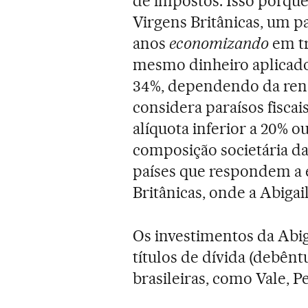
de impostos. Isso porque 
Virgens Britânicas, um pa
anos
economizando
em tr
mesmo dinheiro aplicado 
34%, dependendo da renda
considera paraísos fiscai
alíquota inferior a 20% ou
composição societária da
países que respondem a es
Britânicas, onde a Abigail
Os investimentos da Abig
títulos de dívida (debênt
brasileiras, como Vale, P