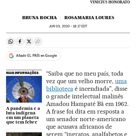
VINICIUS HONORATO
BRUNA ROCHA
ROSAMARIA LOURES
JUN
03, 2020 - 18:17
EDT
Compartir en Whatsapp
Compartir en Facebook
Compartir en Twitter
Desplegar Redes Sociales
Añadir EL PAÍS en Google
“Saiba que no meu país, toda
MAIS INFORMAÇÕES
vez que um velho morre,
uma
biblioteca
é incendiada”, disse
o grande intelectual malinês
Amadou Hampaté Bâ em 1962.
A pandemia e a
A frase foi dita em resposta a
luta indígena
um senador norte-americano
em um planeta
que tem febre
que acusava africanos de
serem “ingratos, analfabetos e