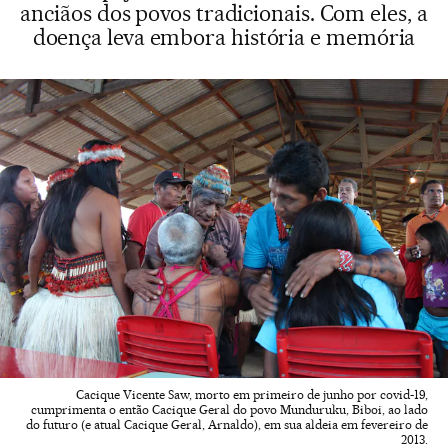
anciãos dos povos tradicionais. Com eles, a
doença leva embora história e memória
Cacique Vicente Saw, morto em primeiro de junho por covid-19,
cumprimenta o então Cacique Geral do povo Munduruku, Biboi, ao lado
do futuro (e atual Cacique Geral, Arnaldo), em sua aldeia em fevereiro de
2013.