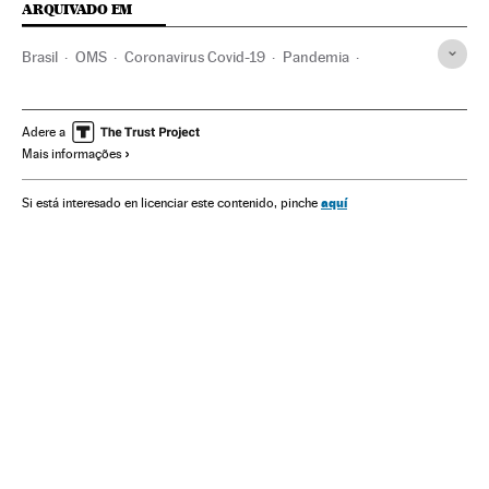
ARQUIVADO EM
Brasil
OMS
Coronavirus Covid-19
Pandemia
Coronavirus
Doenças infecciosas
Doenças respiratórias
Ministério Saúde
Adere a
Mais informações
aquí
Si está interesado en licenciar este contenido, pinche