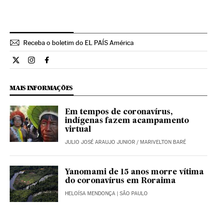
Receba o boletim do EL PAÍS América
Opiniao El País Brasil en Twitter
Opiniao El País Brasil en Instagram
Opiniao El País Brasil en Facebook
MAIS INFORMAÇÕES
Em tempos de coronavírus,
indígenas fazem acampamento
virtual
JULIO JOSÉ ARAUJO JUNIOR
/
MARIVELTON BARÉ
Yanomami de 15 anos morre vítima
do coronavírus em Roraima
HELOÍSA MENDONÇA
| SÃO PAULO