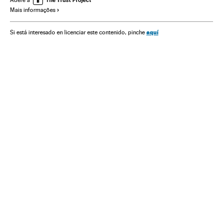
Adere a
Mais informações
Estados Unidos
Nova York
América
Andrew M. Cuomo
Pandemia
Desconfinamiento
aquí
Si está interesado en licenciar este contenido, pinche
Restrições