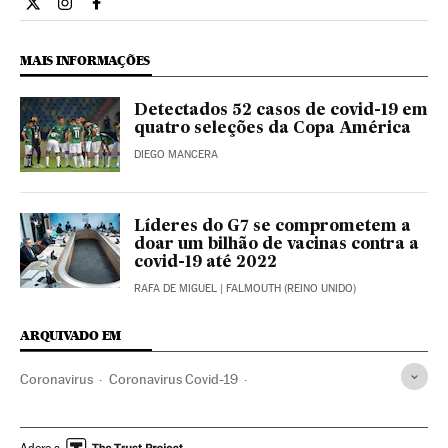
Internacional El País Brasil en Twitter
Internacional El País Brasil en Instagram
Internacional El País Brasil en Facebook
MAIS INFORMAÇÕES
Detectados 52 casos de covid-19 em
quatro seleções da Copa América
DIEGO MANCERA
Líderes do G7 se comprometem a
doar um bilhão de vacinas contra a
covid-19 até 2022
RAFA DE MIGUEL
| FALMOUTH (REINO UNIDO)
ARQUIVADO EM
Coronavirus
Coronavirus Covid-19
Doenças respiratórias
Pneumonia
Emergencia sanitaria
Doenças infecciosas
Assistência sanitária
Sociedade