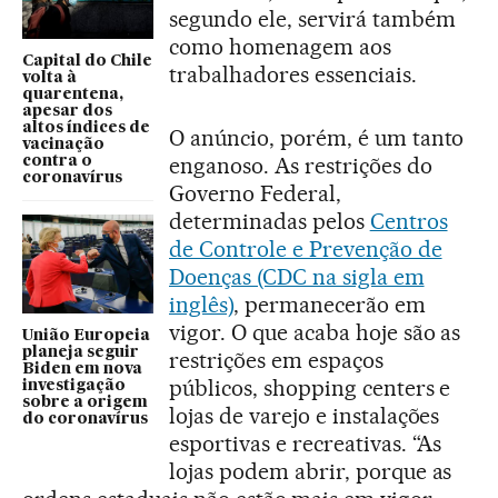
segundo ele, servirá também
como homenagem aos
Capital do Chile
trabalhadores essenciais.
volta à
quarentena,
apesar dos
altos índices de
O anúncio, porém, é um tanto
vacinação
enganoso. As restrições do
contra o
coronavírus
Governo Federal,
determinadas pelos
Centros
de Controle e Prevenção de
Doenças (CDC na sigla em
inglês)
, permanecerão em
vigor. O que acaba hoje são as
União Europeia
planeja seguir
restrições em espaços
Biden em nova
públicos, shopping centers e
investigação
sobre a origem
lojas de varejo e instalações
do coronavírus
esportivas e recreativas. “As
lojas podem abrir, porque as