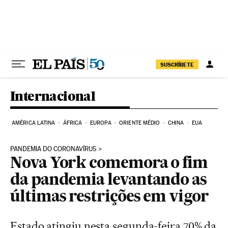
Pular para o conteúdo
SUSCRÍBETE
Internacional
AMÉRICA LATINA
ÁFRICA
EUROPA
ORIENTE MÉDIO
CHINA
EUA
PANDEMIA DO CORONAVÍRUS
Nova York comemora o fim
da pandemia levantando as
últimas restrições em vigor
Estado atingiu nesta segunda-feira 70% da