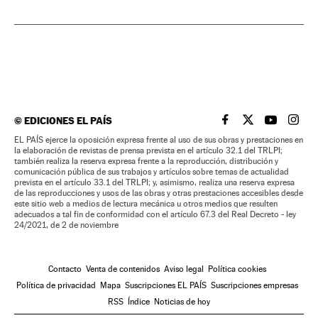
©
EDICIONES EL PAÍS
EL PAÍS BRASIL EN
EL PAÍS BRASI
EL PAÍS B
EL PA
EL PAÍS ejerce la oposición expresa frente al uso de sus obras y prestaciones en
la elaboración de revistas de prensa prevista en el artículo 32.1 del TRLPI;
también realiza la reserva expresa frente a la reproducción, distribución y
comunicación pública de sus trabajos y artículos sobre temas de actualidad
prevista en el artículo 33.1 del TRLPI; y, asimismo, realiza una reserva expresa
de las reproducciones y usos de las obras y otras prestaciones accesibles desde
este sitio web a medios de lectura mecánica u otros medios que resulten
adecuados a tal fin de conformidad con el artículo 67.3 del Real Decreto - ley
24/2021, de 2 de noviembre
Contacto
Venta de contenidos
Aviso legal
Política cookies
Política de privacidad
Mapa
Suscripciones EL PAÍS
Suscripciones empresas
RSS
Índice
Noticias de hoy