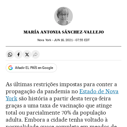
MARÍA ANTONIA SÁNCHEZ-VALLEJO
Nova York -
JUN
16, 2021 - 07:55
EDT
Compartir en Whatsapp
Compartir en Facebook
Compartir en Twitter
Desplegar Redes Sociales
Añadir EL PAÍS en Google
As últimas restrições impostas para conter a
propagação da pandemia no
Estado de Nova
York
são história a partir desta terça-feira
graças a uma taxa de vacinação que atinge
total ou parcialmente 70% da população
adulta. Embora a cidade tenha voltado à
normalidade quase completa em meados de