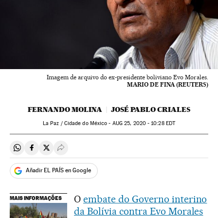
Imagem de arquivo do ex-presidente boliviano Evo Morales.
MARIO DE FINA (REUTERS)
FERNANDO MOLINA
JOSÉ PABLO CRIALES
La Paz / Cidade do México -
AUG
25, 2020 - 10:28
EDT
Compartir en Whatsapp
Compartir en Facebook
Compartir en Twitter
Desplegar Redes Sociales
Añadir EL PAÍS en Google
O
embate do Governo interino
MAIS INFORMAÇÕES
da Bolívia contra Evo Morales