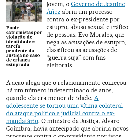
jovem, o
Governo de Jeanine
Áñez
abriu um processo
contra o ex-presidente por
estupro, abuso sexual e tráfico
Punir
extremistas por
de pessoas. Evo Morales, que
violação de
nega as acusações de estupro,
identidade é
tarefa
classificou as acusações de
pendente da
Justiça no caso
“guerra suja” com fins
de criança
eleitorais.
estuprada
A ação alega que o relacionamento começou
há um número indeterminado de anos,
quando ela era menor de idade.
A
adolescente se tornou uma vítima colateral
do ataque político e judicial contra o ex-
mandatário
. O ministro da Justiça, Álvaro
Coímbra, havia antecipado que abriria novos
processos contra o ex-presidente por fatos