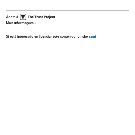
Abusos sexuales
Jeanine Áñez
Argentina
Tráfico personas
Abuso menores
Delitos sexuales
Adere a
Mais informações
Agresiones sexuales
aquí
Si está interesado en licenciar este contenido, pinche