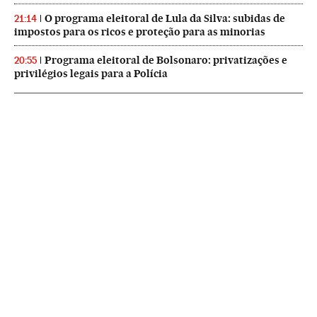
O programa eleitoral de Lula da Silva: subidas de
21:14
impostos para os ricos e proteção para as minorias
Programa eleitoral de Bolsonaro: privatizações e
20:55
privilégios legais para a Polícia
NEWSLETTERS
Boletín de América
Cada semana en tu cuenta de correo una selección de las noticias,