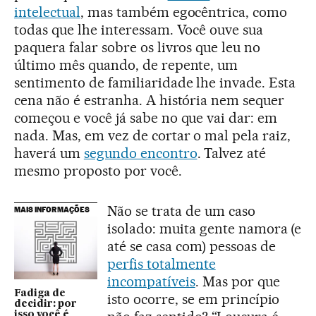
intelectual
, mas também egocêntrica, como
todas que lhe interessam. Você ouve sua
paquera falar sobre os livros que leu no
último mês quando, de repente, um
sentimento de familiaridade lhe invade. Esta
cena não é estranha. A história nem sequer
começou e você já sabe no que vai dar: em
nada. Mas, em vez de cortar o mal pela raiz,
haverá um
segundo encontro
. Talvez até
mesmo proposto por você.
Não se trata de um caso
MAIS INFORMAÇÕES
isolado: muita gente namora (e
até se casa com) pessoas de
perfis totalmente
incompatíveis
. Mas por que
Fadiga de
isto ocorre, se em princípio
decidir: por
isso você é