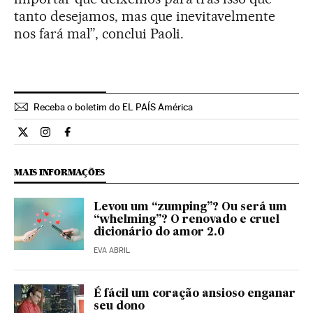
tanto desejamos, mas que inevitavelmente
nos fará mal”, conclui Paoli.
Receba o boletim do EL PAÍS América
Estilo El País Brasil en Twitter
Estilo El País Brasil en Instagram
Estilo El País Brasil en Facebook
MAIS INFORMAÇÕES
Levou um “zumping”? Ou será um
“whelming”? O renovado e cruel
dicionário do amor 2.0
EVA ABRIL
É fácil um coração ansioso enganar
seu dono