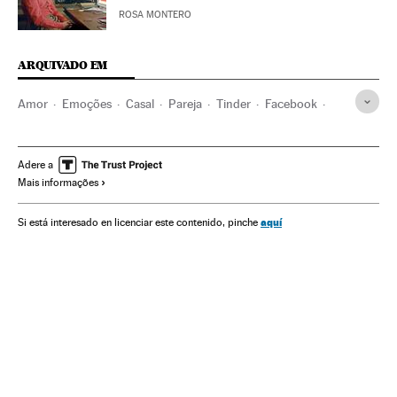
ROSA MONTERO
ARQUIVADO EM
Amor
Emoções
Casal
Pareja
Tinder
Facebook
Bem-estar
Redes sociais
Internet
Relaciones sociales
Relações sexuais
Adere a
Mais informações
aquí
Si está interesado en licenciar este contenido, pinche