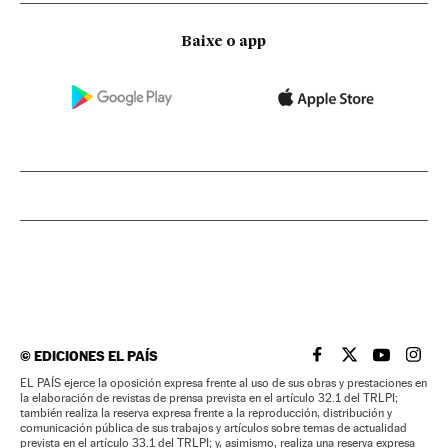
Baixe o app
©
EDICIONES EL PAÍS
EL PAÍS BRASIL EN
EL PAÍS BRASI
EL PAÍS B
EL PA
EL PAÍS ejerce la oposición expresa frente al uso de sus obras y prestaciones en
la elaboración de revistas de prensa prevista en el artículo 32.1 del TRLPI;
también realiza la reserva expresa frente a la reproducción, distribución y
comunicación pública de sus trabajos y artículos sobre temas de actualidad
prevista en el artículo 33.1 del TRLPI; y, asimismo, realiza una reserva expresa