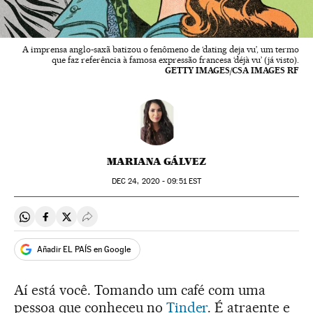
A imprensa anglo-saxã batizou o fenômeno de ‘dating deja vu’, um termo
que faz referência à famosa expressão francesa ‘déjà vu’ (já visto).
GETTY IMAGES/CSA IMAGES RF
MARIANA GÁLVEZ
DEC
24, 2020 - 09:51
EST
Compartir en Whatsapp
Compartir en Facebook
Compartir en Twitter
Desplegar Redes Sociales
Añadir EL PAÍS en Google
Aí está você. Tomando um café com uma
pessoa que conheceu no
Tinder
. É atraente e