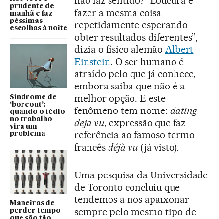
não faz sentido? “Loucura é
prudente de
fazer a mesma coisa
manhã e faz
péssimas
repetidamente esperando
escolhas à noite
obter resultados diferentes”,
dizia o físico alemão
Albert
Einstein
. O ser humano é
atraído pelo que já conhece,
embora saiba que não é a
melhor opção. E este
Síndrome de
‘boreout’:
fenômeno tem nome:
dating
quando o tédio
no trabalho
deja vu
, expressão que faz
vira um
referência ao famoso termo
problema
francês
déjà vu
(já visto).
Uma pesquisa da Universidade
de Toronto concluiu que
tendemos a nos apaixonar
Maneiras de
sempre pelo mesmo tipo de
perder tempo
que são tão