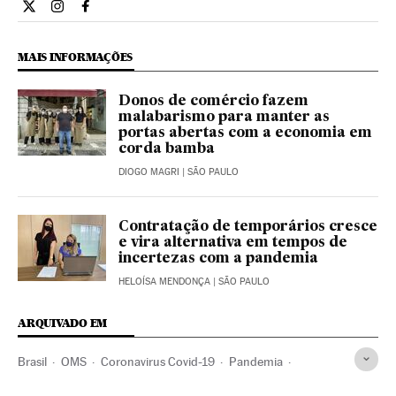
Economia El País Brasil en Twitter
Economia El País Brasil en Instagram
Economia El País Brasil en Facebook
MAIS INFORMAÇÕES
Donos de comércio fazem
malabarismo para manter as
portas abertas com a economia em
corda bamba
DIOGO MAGRI
| SÃO PAULO
Contratação de temporários cresce
e vira alternativa em tempos de
incertezas com a pandemia
HELOÍSA MENDONÇA
| SÃO PAULO
ARQUIVADO EM
Brasil
OMS
Coronavirus Covid-19
Pandemia
Coronavirus
Doenças infecciosas
Doenças respiratórias