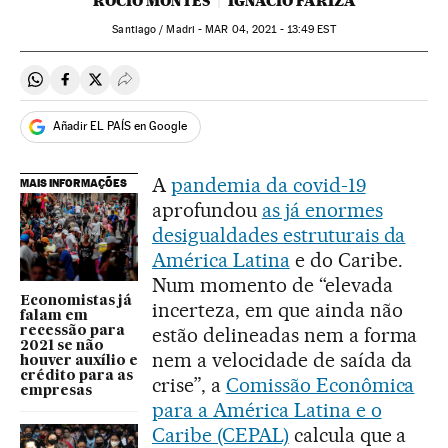
ROCÍO MONTES
IGNACIO FARIZA
Santiago / Madri -
MAR
04, 2021 - 13:49
EST
Compartir en Whatsapp
Compartir en Facebook
Compartir en Twitter
Desplegar Redes Sociales
Añadir EL PAÍS en Google
A
pandemia da covid-19
MAIS INFORMAÇÕES
aprofundou
as já enormes
desigualdades estruturais da
América Latina
e do Caribe.
Num momento de “elevada
Economistas já
incerteza, em que ainda não
falam em
estão delineadas nem a forma
recessão para
2021 se não
nem a velocidade de saída da
houver auxílio e
crédito para as
crise”, a
Comissão Econômica
empresas
para a América Latina e o
Caribe (CEPAL)
calcula que a