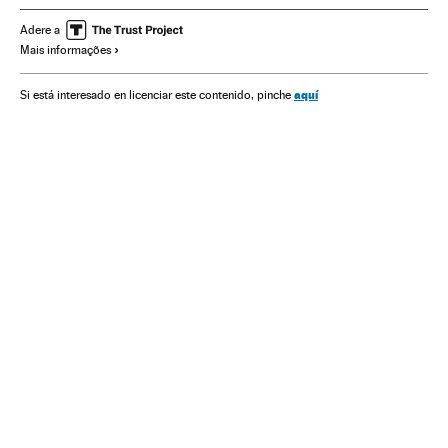
Ministério Saúde
CEPAL
América Latina
Pobreza
Adere a
Mais informações
Desemprego
Mulheres
Desigualdade econômica
Desigualdade social
Alicia Bárcena
Trabalho
ONU
aquí
Si está interesado en licenciar este contenido, pinche