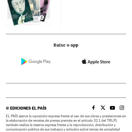
Baixe o app
©
EDICIONES EL PAÍS
EL PAÍS BRASIL EN
EL PAÍS BRASI
EL PAÍS B
EL PA
EL PAÍS ejerce la oposición expresa frente al uso de sus obras y prestaciones en
la elaboración de revistas de prensa prevista en el artículo 32.1 del TRLPI;
también realiza la reserva expresa frente a la reproducción, distribución y
comunicación pública de sus trabajos y artículos sobre temas de actualidad