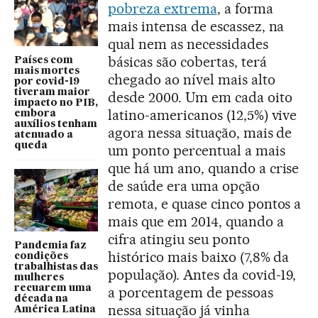
pobreza extrema
, a forma
mais intensa de escassez, na
qual nem as necessidades
básicas são cobertas, terá
Países com
mais mortes
chegado ao nível mais alto
por covid-19
tiveram maior
desde 2000. Um em cada oito
impacto no PIB,
latino-americanos (12,5%) vive
embora
auxílios tenham
agora nessa situação, mais de
atenuado a
queda
um ponto percentual a mais
que há um ano, quando a crise
de saúde era uma opção
remota, e quase cinco pontos a
mais que em 2014, quando a
cifra atingiu seu ponto
Pandemia faz
histórico mais baixo (7,8% da
condições
trabalhistas das
população). Antes da covid-19,
mulheres
recuarem uma
a porcentagem de pessoas
década na
nessa situação já vinha
América Latina