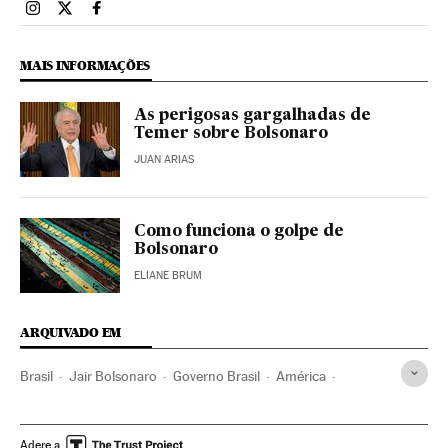
Brasil El País Brasil en Instagram
Brasil El País Brasil en Twitter
Brasil El País Brasil en Facebook
MAIS INFORMAÇÕES
As perigosas gargalhadas de
Temer sobre Bolsonaro
JUAN ARIAS
Como funciona o golpe de
Bolsonaro
ELIANE BRUM
ARQUIVADO EM
Brasil
Jair Bolsonaro
Governo Brasil
América
Governo
Presidente Brasil
Presidência Brasil
Paulo Freire
Ditadura Militar Brasil
Ditadura militar
Adere a