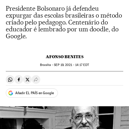
Presidente Bolsonaro já defendeu
expurgar das escolas brasileiras o método
criado pelo pedagogo. Centenário do
educador é lembrado por um doodle, do
Google.
AFONSO BENITES
Brasília -
SEP
19, 2021 - 14:17
EDT
Compartir en Whatsapp
Compartir en Facebook
Compartir en Twitter
Desplegar Redes Sociales
Añadir EL PAÍS en Google