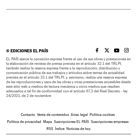
©
EDICIONES EL PAÍS
EL PAÍS BRASIL EN
EL PAÍS BRASI
EL PAÍS B
EL PA
EL PAÍS ejerce la oposición expresa frente al uso de sus obras y prestaciones en
la elaboración de revistas de prensa prevista en el artículo 32.1 del TRLPI;
también realiza la reserva expresa frente a la reproducción, distribución y
comunicación pública de sus trabajos y artículos sobre temas de actualidad
prevista en el artículo 33.1 del TRLPI; y, asimismo, realiza una reserva expresa
de las reproducciones y usos de las obras y otras prestaciones accesibles desde
este sitio web a medios de lectura mecánica u otros medios que resulten
adecuados a tal fin de conformidad con el artículo 67.3 del Real Decreto - ley
24/2021, de 2 de noviembre
Contacto
Venta de contenidos
Aviso legal
Política cookies
Política de privacidad
Mapa
Suscripciones EL PAÍS
Suscripciones empresas
RSS
Índice
Noticias de hoy