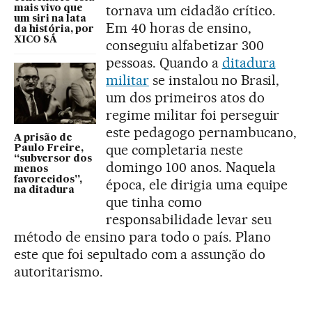
tornava um cidadão crítico.
mais vivo que
um siri na lata
Em 40 horas de ensino,
da história, por
XICO SÁ
conseguiu alfabetizar 300
pessoas. Quando a
ditadura
militar
se instalou no Brasil,
um dos primeiros atos do
regime militar foi perseguir
este pedagogo pernambucano,
A prisão de
que completaria neste
Paulo Freire,
“subversor dos
domingo 100 anos. Naquela
menos
favorecidos”,
época, ele dirigia uma equipe
na ditadura
que tinha como
responsabilidade levar seu
método de ensino para todo o país. Plano
este que foi sepultado com a assunção do
autoritarismo.