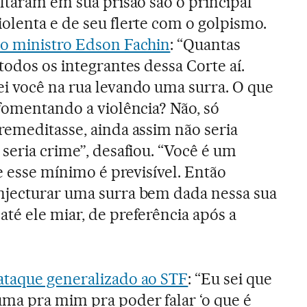
ultaram em sua prisão são o principal
olenta e de seu flerte com o golpismo.
 ao ministro Edson Fachin
: “Quantas
todos os integrantes dessa Corte aí.
i você na rua levando uma surra. O que
omentando a violência? Não, só
remeditasse, ainda assim não seria
seria crime”, desafiou. “Você é um
ue esse mínimo é previsível. Então
njecturar uma surra bem dada nessa sua
té ele miar, de preferência após a
taque generalizado ao STF
: “Eu sei que
ma pra mim pra poder falar ‘o que é