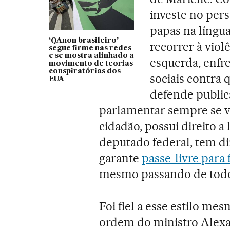
investe no pe
papas na língu
‘QAnon brasileiro’
recorrer à violê
segue firme nas redes
e se mostra alinhado a
esquerda, enfre
movimento de teorias
conspiratórias dos
sociais contra
EUA
defende publica
parlamentar sempre se 
cidadão, possui direito a
deputado federal, tem di
garante
passe-livre para
mesmo passando de todos
Foi fiel a esse estilo me
ordem do ministro Alexan