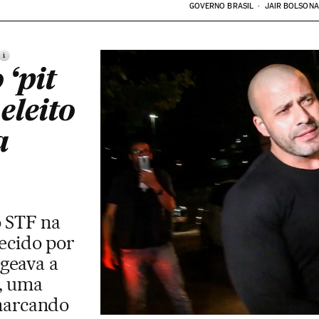
GOVERNO BRASIL
JAIR BOLSON
i
 ‘pit
eleito
a
o STF na
hecido por
geava a
, uma
marcando