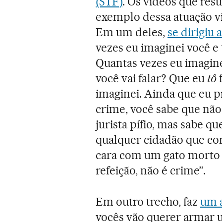
(STF)
. Os vídeos que res
exemplo dessa atuação vi
Em um deles,
se dirigiu
vezes eu imaginei você e 
Quantas vezes eu imagine
você vai falar? Que eu
tô
f
imaginei. Ainda que eu p
crime, você sabe que não 
jurista pífio, mas sabe q
qualquer cidadão que co
cara com um gato morto a
refeição, não é crime”.
Em outro trecho, faz
um a
vocês vão querer armar u