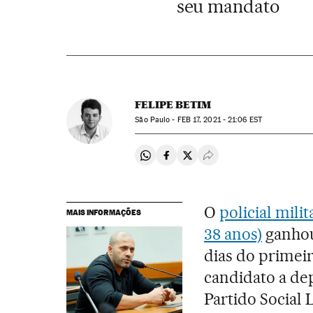
seu mandato
FELIPE BETIM
São Paulo -
FEB
17, 2021 - 21:06
EST
Compartir en Whatsapp
Compartir en Facebook
Compartir en Twitter
Desplegar Redes Soci
O
policial milit
MAIS INFORMAÇÕES
38 anos)
ganhou 
dias do primeir
candidato a de
Partido Social 