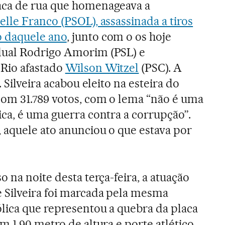
ca de rua que homenageava a
elle Franco (PSOL), assassinada a tiros
 daquele ano
, junto com o os hoje
ual Rodrigo Amorim (PSL) e
Rio afastado
Wilson Witzel
(PSC). A
. Silveira acabou eleito na esteira do
om 31.789 votos, com o lema “não é uma
ca, é uma guerra contra a corrupção”.
 aquele ato anunciou o que estava por
o na noite desta terça-feira, a atuação
 Silveira foi marcada pela mesma
lica que representou a quebra da placa
m 1,90 metro de altura e porte atlético,