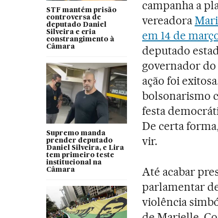
campanha a pla
STF mantém prisão
vereadora
Mari
controversa de
deputado Daniel
Silveira e cria
em 14 de março
constrangimento à
Câmara
deputado estad
governador do 
ação foi exitosa
bolsonarismo c
festa democráti
De certa forma,
Supremo manda
vir.
prender deputado
Daniel Silveira, e Lira
tem primeiro teste
institucional na
Até acabar pres
Câmara
parlamentar de
violência simbó
de Marielle. Co