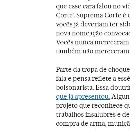
que esse cara falou no v
Corte’. Suprema Corte é o
vocês já deveriam ter si
nova nomeação convocada
Vocês nunca mereceram es
também não mereceram. V
Parte da tropa de choque 
fala e pensa reflete a es
bolsonarista. Essa doutr
que já apresentou.
Alguns
projeto que reconhece qu
trabalhos insalubres e de
compra de arma, munição