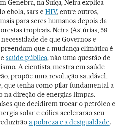
em Genebra, na Suíça, Neira explica
o ebola, sars e
HIV
, entre outros,
imais para seres humanos depois da
orestas tropicais. Neira (Astúrias, 59
na necessidade de que Governos e
mpreendam que a mudança climática é
de
saúde pública
, não uma questão de
vismo. A cientista, mestra em saúde
ção, propõe uma revolução saudável,
e, que tenha como pilar fundamental a
o na direção de energias limpas.
íses que decidirem trocar o petróleo e
nergia solar e eólica acelerarão seu
reduzirão
a pobreza e a desigualdade
.