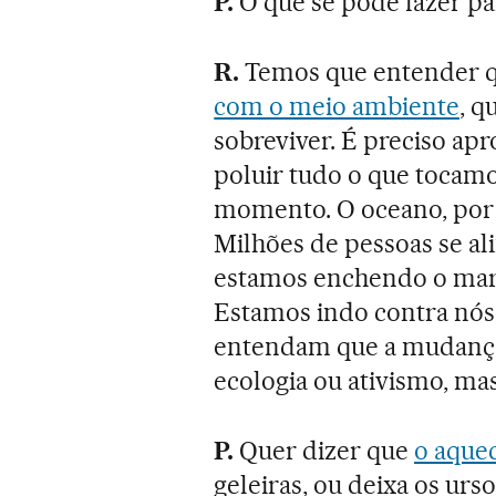
P.
O que se pode fazer pa
R.
Temos que entender q
com o meio ambiente
, q
sobreviver. É preciso ap
poluir tudo o que tocam
momento. O oceano, por 
Milhões de pessoas se a
estamos enchendo o mar 
Estamos indo contra nós
entendam que a mudança
ecologia ou ativismo, ma
P.
Quer dizer que
o aque
geleiras, ou deixa os ur