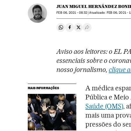
JUAN MIGUEL HERNÁNDEZ BONI
FEB
06, 2021 - 08:32
atualizado:
FEB
06, 2021 - 1
Compartir en Whatsapp
Compartir en Facebook
Compartir en Twitter
Desplegar Redes Soci
Aviso aos leitores: o EL 
essenciais sobre o coronav
nosso jornalismo,
clique a
A médica espan
MAIS INFORMAÇÕES
Pública e Mei
Saúde (OMS)
, 
mais uma prova 
pressões do se