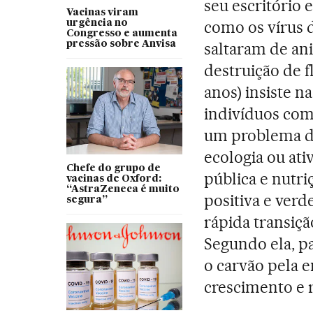
seu escritório 
Vacinas viram
como os vírus d
urgência no
Congresso e aumenta
pressão sobre Anvisa
saltaram de an
destruição de fl
anos) insiste 
indivíduos co
um problema 
ecologia ou ati
Chefe do grupo de
pública e nutri
vacinas de Oxford:
“AstraZeneca é muito
positiva e verd
segura”
rápida transiçã
Segundo ela, pa
o carvão pela e
crescimento e 