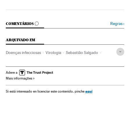
COMENTÁRIOS
Regras
›
COMENTÁRIOS
ARQUIVADO EM
Doenças infecciosas
Virologia
Sebastião Salgado
Fotografa branco e negro
Amazônia
Fotografia
Reservas naturais
Coronavirus Covid-19
Pandemia
Adere a
Mais informações
Coronavirus
Espaços naturais
Epidemia
Artes plásticas
América do Sul
Doenças
aquí
Si está interesado en licenciar este contenido, pinche
Microbiologia
América
Medicina
Arte
Meio ambiente
Biologia
Saúde
Ciências naturais
Ciência