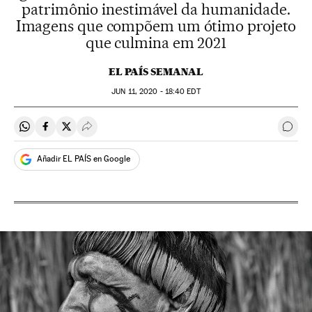
patrimônio inestimável da humanidade.
Imagens que compõem um ótimo projeto
que culmina em 2021
EL PAÍS SEMANAL
JUN
11, 2020 - 18:40
EDT
Compartir en Whatsapp
Compartir en Facebook
Compartir en Twitter
Desplegar Redes Sociales
Come
Añadir EL PAÍS en Google