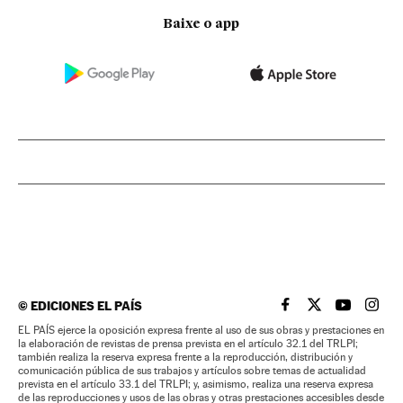
Baixe o app
©
EDICIONES EL PAÍS
EL PAÍS BRASIL EN
EL PAÍS BRASI
EL PAÍS B
EL PA
EL PAÍS ejerce la oposición expresa frente al uso de sus obras y prestaciones en
la elaboración de revistas de prensa prevista en el artículo 32.1 del TRLPI;
también realiza la reserva expresa frente a la reproducción, distribución y
comunicación pública de sus trabajos y artículos sobre temas de actualidad
prevista en el artículo 33.1 del TRLPI; y, asimismo, realiza una reserva expresa
de las reproducciones y usos de las obras y otras prestaciones accesibles desde