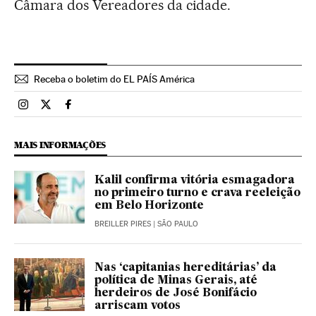
Câmara dos Vereadores da cidade.
Receba o boletim do EL PAÍS América
Brasil El País Brasil en Instagram
Brasil El País Brasil en Twitter
Brasil El País Brasil en Facebook
MAIS INFORMAÇÕES
Kalil confirma vitória esmagadora
no primeiro turno e crava reeleição
em Belo Horizonte
BREILLER PIRES
| SÃO PAULO
Nas ‘capitanias hereditárias’ da
política de Minas Gerais, até
herdeiros de José Bonifácio
arriscam votos