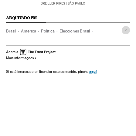
BREILLER PIRES
| SÃO PAULO
ARQUIVADO EM
Brasil
America
Política
Elecciones Brasil
Elecciones municipales Brasil 2020
Elecciones
Transexuales
Transexualidad
Igualdad oportunidades
Adere a
Mais informações
Relaciones género
Comunidad Lgtbiq
Transfobia
aquí
Si está interesado en licenciar este contenido, pinche