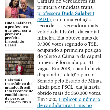
Câmara de Vereadores sua
primeira candidata trans,
professora
Duda Salabert
(PDT)
,
com uma votação
Duda Salabert,
recorde ―a vereadora mais
a professora
votada da história da capital
que quer ser a
primeira
mineira. Ela obteve mais de
prefeita
travesti do
37.000 votos segundo o TSE,
Brasil
ocupando a primeira posição
do pleito a Câmara da capital
mineira é formada por 41
vagas. Em 2018, quando havia
disputado a eleição para o
Senado pelo Estado de Minas,
País mais
transfóbico do
ainda pelo PSOL, ela já havia
mundo, Brasil
tem recorde de
obtido mais de 350.000 votos.
candidaturas
Em 2020,
triplicou o número
de pessoas
trans em 2020
de candidaturas trans no