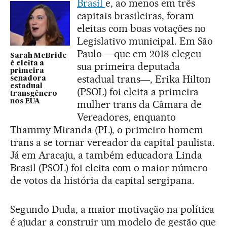
Brasil
e, ao menos em três
capitais brasileiras, foram
eleitas com boas votações no
Legislativo municipal. Em São
Paulo ―que em 2018 elegeu
Sarah McBride
é eleita a
sua primeira deputada
primeira
estadual trans―, Erika Hilton
senadora
estadual
(PSOL) foi eleita a primeira
transgênero
nos EUA
mulher trans da Câmara de
Vereadores, enquanto
Thammy Miranda (PL), o primeiro homem
trans a se tornar vereador da capital paulista.
Já em Aracaju, a também educadora Linda
Brasil (PSOL) foi eleita com o maior número
de votos da história da capital sergipana.
Segundo Duda, a maior motivação na política
é ajudar a construir um modelo de gestão que