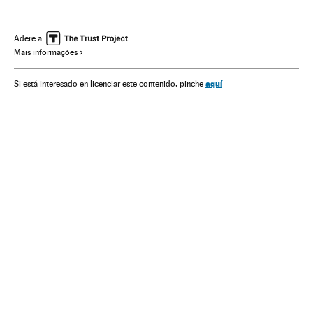
Feminismo
Movimentos sociais
Mulheres
Relações gênero
Literatura
Cultura
Sociedade
Adere a
Mais informações
aquí
Si está interesado en licenciar este contenido, pinche