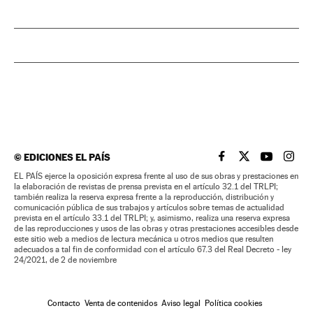
©
EDICIONES EL PAÍS
EL PAÍS BRASIL EN
EL PAÍS BRASI
EL PAÍS B
EL PA
EL PAÍS ejerce la oposición expresa frente al uso de sus obras y prestaciones en
la elaboración de revistas de prensa prevista en el artículo 32.1 del TRLPI;
también realiza la reserva expresa frente a la reproducción, distribución y
comunicación pública de sus trabajos y artículos sobre temas de actualidad
prevista en el artículo 33.1 del TRLPI; y, asimismo, realiza una reserva expresa
de las reproducciones y usos de las obras y otras prestaciones accesibles desde
este sitio web a medios de lectura mecánica u otros medios que resulten
adecuados a tal fin de conformidad con el artículo 67.3 del Real Decreto - ley
24/2021, de 2 de noviembre
Contacto
Venta de contenidos
Aviso legal
Política cookies