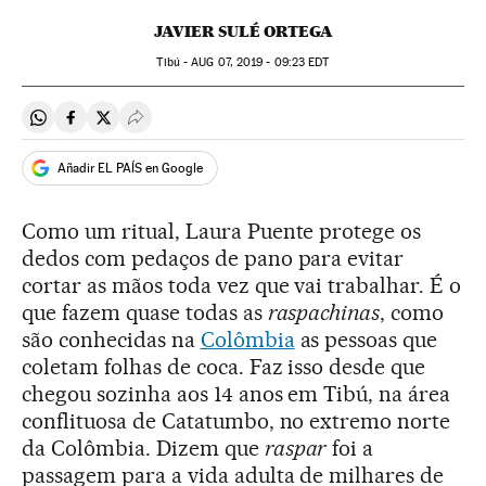
JAVIER SULÉ ORTEGA
Tibú -
AUG
07, 2019 - 09:23
EDT
Compartir en Whatsapp
Compartir en Facebook
Compartir en Twitter
Desplegar Redes Sociales
Añadir EL PAÍS en Google
Como um ritual, Laura Puente protege os
dedos com pedaços de pano para evitar
cortar as mãos toda vez que vai trabalhar. É o
que fazem quase todas as
raspachinas
, como
são conhecidas na
Colômbia
as pessoas que
coletam folhas de coca. Faz isso desde que
chegou sozinha aos 14 anos em Tibú, na área
conflituosa de Catatumbo, no extremo norte
da Colômbia. Dizem que
raspar
foi a
passagem para a vida adulta de milhares de