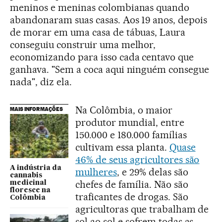
meninos e meninas colombianas quando
abandonaram suas casas. Aos 19 anos, depois
de morar em uma casa de tábuas, Laura
conseguiu construir uma melhor,
economizando para isso cada centavo que
ganhava. "Sem a coca aqui ninguém consegue
nada", diz ela.
Na Colômbia, o maior
MAIS INFORMAÇÕES
produtor mundial, entre
150.000 e 180.000 famílias
cultivam essa planta.
Quase
46% de seus agricultores são
A indústria da
mulheres
, e 29% delas são
cannabis
chefes de família. Não são
medicinal
floresce na
traficantes de drogas. São
Colômbia
agricultoras que trabalham de
sol ao sol e sofrem todas as