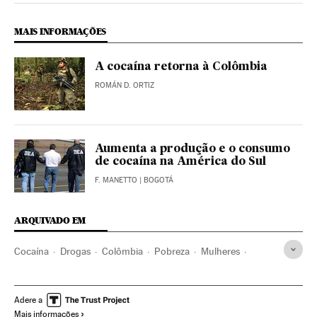
MAIS INFORMAÇÕES
A cocaína retorna à Colômbia
ROMÁN D. ORTIZ
Aumenta a produção e o consumo
de cocaína na América do Sul
F. MANETTO
| BOGOTÁ
ARQUIVADO EM
Cocaína
Drogas
Colômbia
Pobreza
Mulheres
América do Sul
América Latina
América
Agricultura
Problemas sociais
Sociedade
Adere a
Mais informações