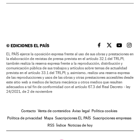
©
EDICIONES EL PAÍS
EL PAÍS BRASIL EN
EL PAÍS BRASI
EL PAÍS B
EL PA
EL PAÍS ejerce la oposición expresa frente al uso de sus obras y prestaciones en
la elaboración de revistas de prensa prevista en el artículo 32.1 del TRLPI;
también realiza la reserva expresa frente a la reproducción, distribución y
comunicación pública de sus trabajos y artículos sobre temas de actualidad
prevista en el artículo 33.1 del TRLPI; y, asimismo, realiza una reserva expresa
de las reproducciones y usos de las obras y otras prestaciones accesibles desde
este sitio web a medios de lectura mecánica u otros medios que resulten
adecuados a tal fin de conformidad con el artículo 67.3 del Real Decreto - ley
24/2021, de 2 de noviembre
Contacto
Venta de contenidos
Aviso legal
Política cookies
Política de privacidad
Mapa
Suscripciones EL PAÍS
Suscripciones empresas
RSS
Índice
Noticias de hoy