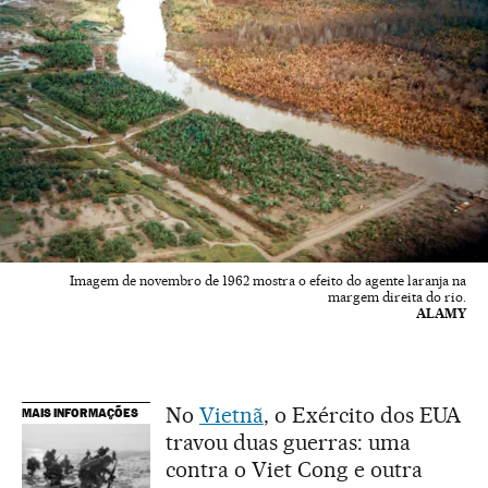
Imagem de novembro de 1962 mostra o efeito do agente laranja na
margem direita do rio.
ALAMY
No
Vietnã
, o Exército dos EUA
MAIS INFORMAÇÕES
travou duas guerras: uma
contra o Viet Cong e outra