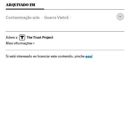
ARQUIVADO EM
Contaminação solo
Guerra Vietnã
Agentes cancerígenos
Vietnã
Sudeste asiático
Câncer
Contaminação
Problemas ambientais
Ásia
Adere a
Mais informações
História contemporânea
Doenças
História
Medicina
Meio ambiente
Saúde
Ciência
aquí
Si está interesado en licenciar este contenido, pinche