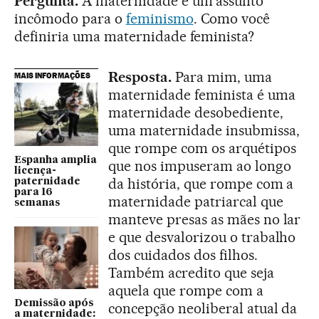
Pergunta.
A maternidade é um assunto
incômodo para o
feminismo
. Como você
definiria uma maternidade feminista?
Resposta.
Para mim, uma
MAIS INFORMAÇÕES
maternidade feminista é uma
maternidade desobediente,
uma maternidade insubmissa,
que rompe com os arquétipos
Espanha amplia
que nos impuseram ao longo
licença-
da história, que rompe com a
paternidade
para 16
maternidade patriarcal que
semanas
manteve presas as mães no lar
e que desvalorizou o trabalho
dos cuidados dos filhos.
Também acredito que seja
aquela que rompe com a
Demissão após
concepção neoliberal atual da
a maternidade: