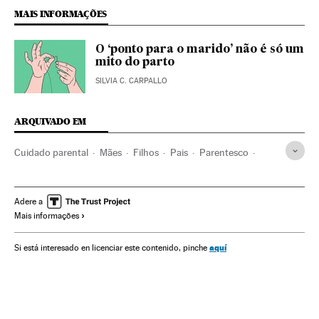
MAIS INFORMAÇÕES
O ‘ponto para o marido’ não é só um
mito do parto
SILVIA C. CARPALLO
ARQUIVADO EM
Cuidado parental
Mães
Filhos
Pais
Parentesco
Pedagogia
Maternidade
Dia internacional da mulher
Família
Feminismo
Emprego feminino
Dias mundiais
Adere a
Mais informações
Infância
Movimentos sociais
Emprego
Mulheres
Eventos
Educação
Trabalho
Sociedade
aquí
Si está interesado en licenciar este contenido, pinche
Mamas & Papas