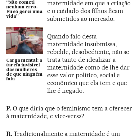
maternidade em que a criação
“Não cometi
nenhum erro.
e o cuidado dos filhos ficam
Eu só gerei uma
vida”
submetidos ao mercado.
Quando falo desta
maternidade insubmissa,
rebelde, desobediente, não se
trata tanto de idealizar a
Carga mental: a
tarefa invisível
maternidade como de lhe dar
das mulheres
esse valor político, social e
de que ninguém
fala
econômico que ela tem e que
lhe é negado.
P.
O que diria que o feminismo tem a oferecer
à maternidade, e vice-versa?
R.
Tradicionalmente a maternidade é um