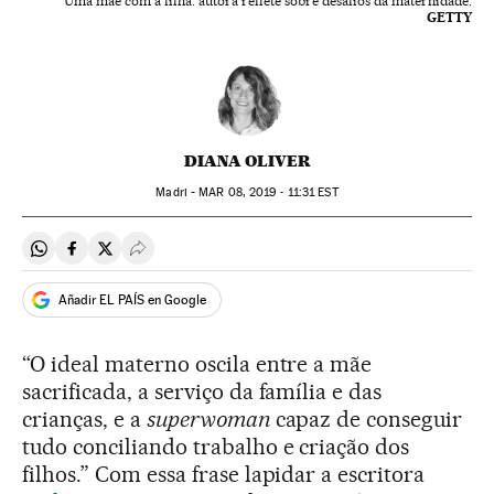
Uma mãe com a filha: autora reflete sobre desafios da maternidade.
GETTY
DIANA OLIVER
Madri -
MAR
08, 2019 - 11:31
EST
Compartir en Whatsapp
Compartir en Facebook
Compartir en Twitter
Desplegar Redes Sociales
Añadir EL PAÍS en Google
“O ideal materno oscila entre a mãe
sacrificada, a serviço da família e das
crianças, e a
superwoman
capaz de conseguir
tudo conciliando trabalho e criação dos
filhos.” Com essa frase lapidar a escritora