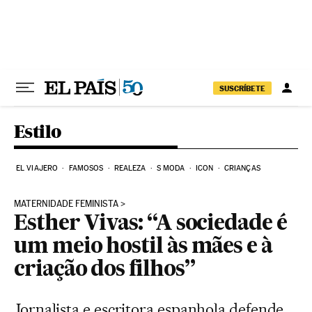
Pular para o conteúdo
SUSCRÍBETE
Estilo
EL VIAJERO
FAMOSOS
REALEZA
S MODA
ICON
CRIANÇAS
MATERNIDADE FEMINISTA
Esther Vivas: “A sociedade é
um meio hostil às mães e à
criação dos filhos”
Jornalista e escritora espanhola defende