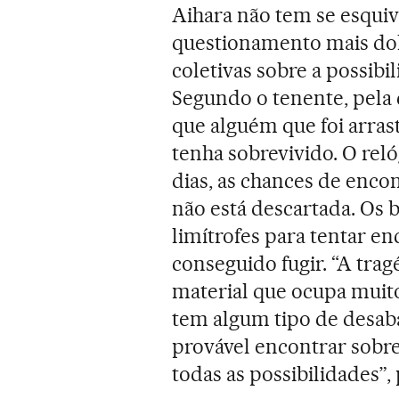
Aihara não tem se esqui
questionamento mais dol
coletivas sobre a possibi
Segundo o tenente, pela c
que alguém que foi arra
tenha sobrevivido. O rel
dias, as chances de enco
não está descartada. Os
limítrofes para tentar e
conseguido fugir. “A trag
material que ocupa muito
tem algum tipo de desab
provável encontrar sobre
todas as possibilidades”