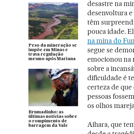
desastre na mi
desenvoltura e
têm surpreendid
pouca idade. El
na mina do Fu
Peso da mineração se
segue se demo
impõe em Minas e
trava regulação
emocionou na m
mesmo após Mariana
sobre a incansá
dificuldade é t
certeza de que
pessoas fossem
os olhos marej
Brumadinho: as
últimas notícias sobre
o rompimento de
Aihara, que tem
barragem da Vale
desde a tragédi