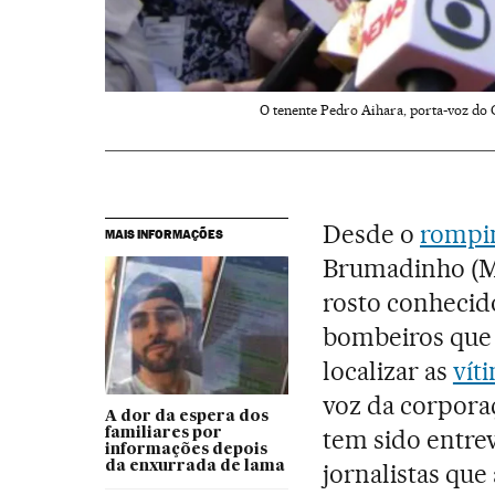
O tenente Pedro Aihara, porta-voz do
Desde o
rompi
MAIS INFORMAÇÕES
Brumadinho (MG
rosto conhecid
bombeiros que 
localizar as
vít
voz da corporaç
A dor da espera dos
tem sido entre
familiares por
informações depois
da enxurrada de lama
jornalistas q