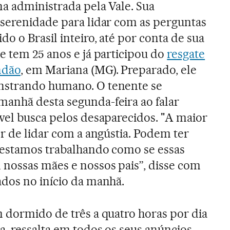
na administrada pela Vale. Sua
 serenidade para lidar com as perguntas
o o Brasil inteiro, até por conta de sua
e tem 25 anos e já participou do
resgate
ndão
, em Mariana (MG). Preparado, ele
nstrando humano. O tenente se
anhã desta segunda-feira ao falar
vel busca pelos desaparecidos. "A maior
er de lidar com a angústia. Podem ter
 estamos trabalhando como se essas
 nossas mães e nossos pais”, disse com
ados no início da manhã.
 dormido de três a quatro horas por dia
a, ressalta em todos os seus anúncios