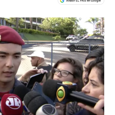
Añadir EL PAÍS en Google
ales