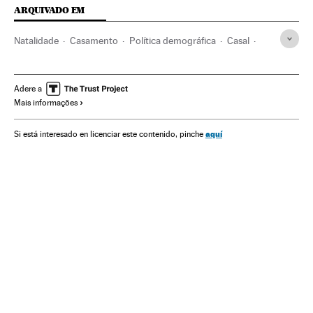
ARQUIVADO EM
Natalidade
Casamento
Política demográfica
Casal
China
Família
Ásia oriental
Ásia
Demografia
Sociedade
Adere a
Mais informações
aquí
Si está interesado en licenciar este contenido, pinche