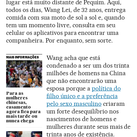
lugar está muito distante de Pequim. Aqui,
todos os dias, Wang Lei, de 32 anos, entrega
comida com sua moto de sol a sol e, quando
tem um momento livre, consulta em seu
celular os aplicativos para encontrar uma
companheira. Por enquanto, sem sorte.
Wang acha que está
MAIS INFORMAÇÕES
condenado a ser um dos trinta
milhões de homens na China
que não encontrarão uma
esposa porque a
política do
Para as
filho único e a preferência
mulheres
pelo sexo masculino
criaram
chinesas,
casamento
um forte desequilíbrio nos
agora fica para
mais tarde ou
nascimentos de homens e
nunca chega
mulheres durante seus mais de
trinta anos de existência.