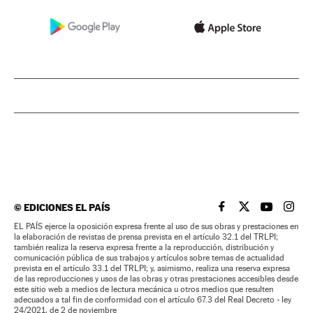
©
EDICIONES EL PAÍS
EL PAÍS BRASIL EN
EL PAÍS BRASI
EL PAÍS B
EL PA
EL PAÍS ejerce la oposición expresa frente al uso de sus obras y prestaciones en
la elaboración de revistas de prensa prevista en el artículo 32.1 del TRLPI;
también realiza la reserva expresa frente a la reproducción, distribución y
comunicación pública de sus trabajos y artículos sobre temas de actualidad
prevista en el artículo 33.1 del TRLPI; y, asimismo, realiza una reserva expresa
de las reproducciones y usos de las obras y otras prestaciones accesibles desde
este sitio web a medios de lectura mecánica u otros medios que resulten
adecuados a tal fin de conformidad con el artículo 67.3 del Real Decreto - ley
24/2021, de 2 de noviembre