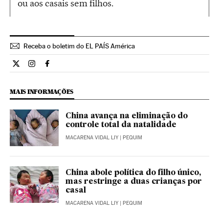
ou aos casais sem filhos.
Receba o boletim do EL PAÍS América
Internacional El País Brasil en Twitter
Internacional El País Brasil en Instagram
Internacional El País Brasil en Facebook
MAIS INFORMAÇÕES
China avança na eliminação do
controle total da natalidade
MACARENA VIDAL LIY
| PEQUIM
China abole política do filho único,
mas restringe a duas crianças por
casal
MACARENA VIDAL LIY
| PEQUIM