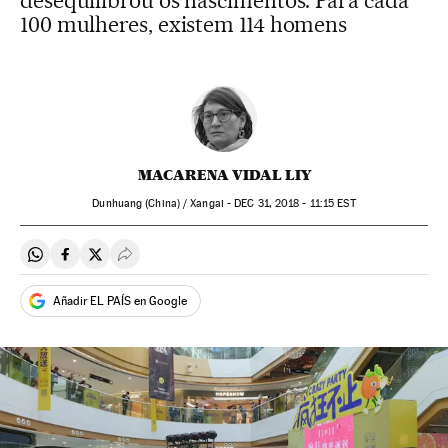
desequilibrou os nascimentos. Para cada
100 mulheres, existem 114 homens
MACARENA VIDAL LIY
Dunhuang (China) / Xangai -
DEC
31, 2018 - 11:15
EST
Compartir en Whatsapp
Compartir en Facebook
Compartir en Twitter
Desplegar Redes Sociales
Añadir EL PAÍS en Google