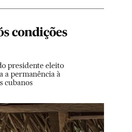
ós condições
o presidente eleito
ra a permanência à
os cubanos