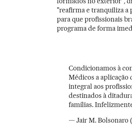
formados no exterior", d
"reafirma e tranquiliza 
para que profissionais b
programa de forma imedi
Condicionamos à co
Médicos a aplicação d
integral aos profissi
destinados à ditadura
famílias. Infelizment
— Jair M. Bolsonaro 