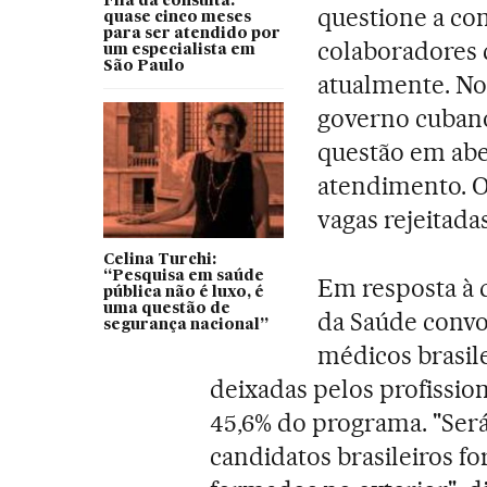
Fila da consulta:
questione a co
quase cinco meses
para ser atendido por
colaboradores 
um especialista em
São Paulo
atualmente. No
governo cubano
questão em abe
atendimento. O
vagas rejeitadas
Celina Turchi:
“Pesquisa em saúde
Em resposta à 
pública não é luxo, é
uma questão de
da Saúde convo
segurança nacional”
médicos brasil
deixadas pelos profissio
45,6% do programa. "Será
candidatos brasileiros fo