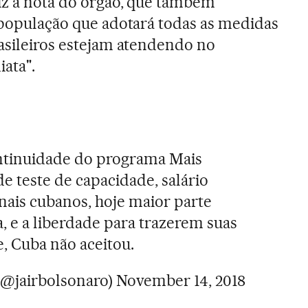
iz a nota do órgão, que também
a população que adotará todas as medidas
rasileiros estejam atendendo no
ata".
ntinuidade do programa Mais
e teste de capacidade, salário
onais cubanos, hoje maior parte
, e a liberdade para trazerem suas
e, Cuba não aceitou.
(@jairbolsonaro)
November 14, 2018