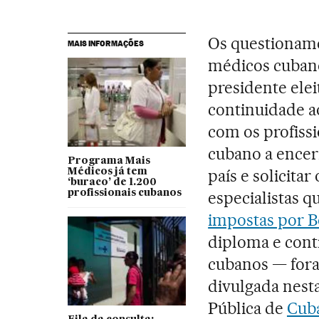
Os questioname
MAIS INFORMAÇÕES
médicos cubano
presidente ele
continuidade 
com os profiss
cubano a encer
Programa Mais
país e solicitar
Médicos já tem
‘buraco’ de 1.200
profissionais cubanos
especialistas q
impostas por B
diploma e contr
cubanos — fora
divulgada nesta
Pública de
Cub