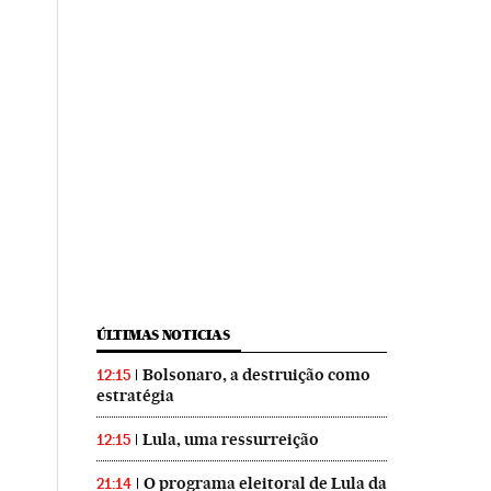
ÚLTIMAS NOTICIAS
Bolsonaro, a destruição como
12:15
estratégia
Lula, uma ressurreição
12:15
O programa eleitoral de Lula da
21:14