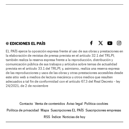
©
EDICIONES EL PAÍS
EL PAÍS BRASIL EN
EL PAÍS BRASI
EL PAÍS B
EL PA
EL PAÍS ejerce la oposición expresa frente al uso de sus obras y prestaciones en
la elaboración de revistas de prensa prevista en el artículo 32.1 del TRLPI;
también realiza la reserva expresa frente a la reproducción, distribución y
comunicación pública de sus trabajos y artículos sobre temas de actualidad
prevista en el artículo 33.1 del TRLPI; y, asimismo, realiza una reserva expresa
de las reproducciones y usos de las obras y otras prestaciones accesibles desde
este sitio web a medios de lectura mecánica u otros medios que resulten
adecuados a tal fin de conformidad con el artículo 67.3 del Real Decreto - ley
24/2021, de 2 de noviembre
Contacto
Venta de contenidos
Aviso legal
Política cookies
Política de privacidad
Mapa
Suscripciones EL PAÍS
Suscripciones empresas
RSS
Índice
Noticias de hoy