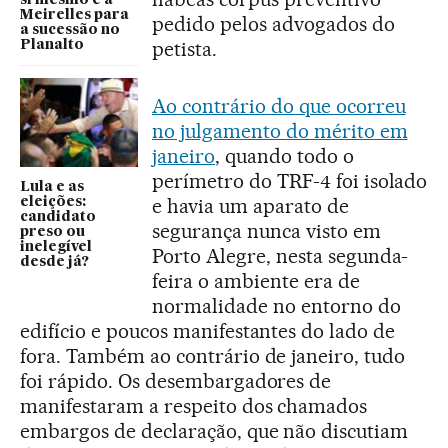
si mesmo e a
Meirelles para
pedido pelos advogados do
a sucessão no
petista.
Planalto
Ao contrário do que ocorreu
no julgamento do mérito em
janeiro
, quando todo o
perímetro do TRF-4 foi isolado
Lula e as
e havia um aparato de
eleições:
candidato
segurança nunca visto em
preso ou
inelegível
Porto Alegre, nesta segunda-
desde já?
feira o ambiente era de
normalidade no entorno do
edifício e poucos manifestantes do lado de
fora. Também ao contrário de janeiro, tudo
foi rápido. Os desembargadores de
manifestaram a respeito dos chamados
embargos de declaração, que não discutiam