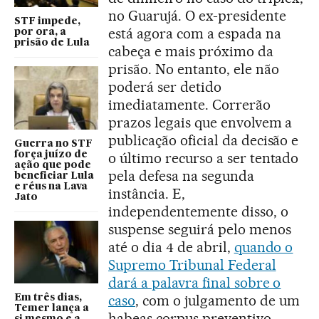
no Guarujá. O ex-presidente
STF impede,
está agora com a espada na
por ora, a
prisão de Lula
cabeça e mais próximo da
prisão. No entanto, ele não
poderá ser detido
imediatamente. Correrão
prazos legais que envolvem a
publicação oficial da decisão e
Guerra no STF
força juízo de
o último recurso a ser tentado
ação que pode
pela defesa na segunda
beneficiar Lula
e réus na Lava
instância. E,
Jato
independentemente disso, o
suspense seguirá pelo menos
até o dia 4 de abril,
quando o
Supremo Tribunal Federal
dará a palavra final sobre o
caso
, com o julgamento de um
Em três dias,
Temer lança a
habeas corpus preventivo