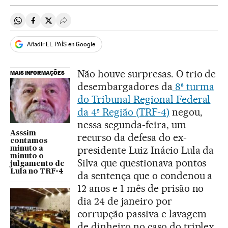
Compartir en Whatsapp
Compartir en Facebook
Compartir en Twitter
Desplegar Redes Sociales
Añadir EL PAÍS en Google
Não houve surpresas. O trio de
MAIS INFORMAÇÕES
desembargadores da
8ª turma
do Tribunal Regional Federal
da 4ª Região (TRF-4)
negou,
nessa segunda-feira, um
Asssim
recurso da defesa do ex-
contamos
presidente Luiz Inácio Lula da
minuto a
minuto o
Silva que questionava pontos
julgamento de
Lula no TRF-4
da sentença que o condenou a
12 anos e 1 mês de prisão no
dia 24 de janeiro por
corrupção passiva e lavagem
de dinheiro no caso do triplex,