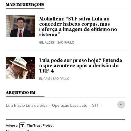
MAIS INFORMAÇÕES
Mohallem: “STF salva Lula ao
conceder habeas corpus, mas
reforça a imagem de elitismo no
sistema”
GIL ALESSI
| SÃO PAULO
Lula pode ser preso hoje? Entenda
o que acontece após a decisão do
TRF-4
EL PAÍS
| SÃO PAULO
ARQUIVADO EM
Luiz Inácio Lula da Silva
Operação Lava Jato
STF
TRF 4 Região
Eleições Brasil 2018
Partido dos Trabalhadores
Investigação policial
Adere a