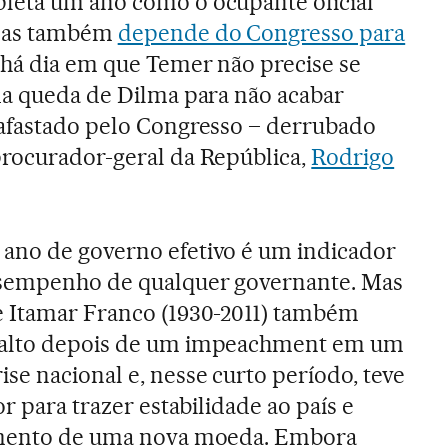
eta um ano como o ocupante oficial
 mas também
depende do Congresso para
 há dia em que Temer não precise se
da queda de Dilma para não acabar
 afastado pelo Congresso – derrubado
procurador-geral da República,
Rodrigo
ano de governo efetivo é um indicador
esempenho de qualquer governante. Mas
e Itamar Franco (1930-2011) também
nalto depois de um impeachment em um
e nacional e, nesse curto período, teve
or para trazer estabilidade ao país e
çamento de uma nova moeda. Embora