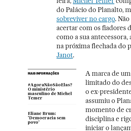
feira,
Michel Temer
compl
do Palácio do Planalto,
sobreviver no cargo
. Não
acertar com os fiadores 
como a sua antecessora,
na próxima flechada do 
Janot
.
A marca de um 
MAIS INFORMAÇÕES
limitado do d
#AgoraNãoSãoElas?
O ministério
o ex-president
masculino de Michel
Temer
assumiu o Pla
momento de cris
Eliane Brum:
disciplina e rig
'Democracia sem
povo'
iniciar o lan