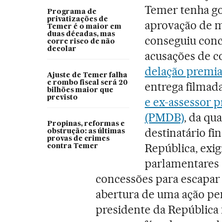
Temer tenha go
Programa de
privatizações de
aprovação de m
Temer é o maior em
duas décadas, mas
conseguiu conc
corre risco de não
decolar
acusações de 
delação premia
Ajuste de Temer falha
e rombo fiscal será 20
entrega filmad
bilhões maior que
previsto
e ex-assessor 
(PMDB)
, da qu
Propinas, reformas e
destinatário fi
obstrução: as últimas
provas de crimes
República, exi
contra Temer
parlamentares 
concessões para escapar
abertura de uma ação pe
presidente da República 