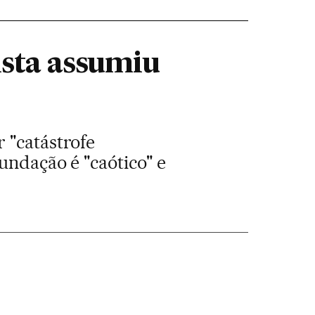
ista assumiu
 "catástrofe
undação é "caótico" e