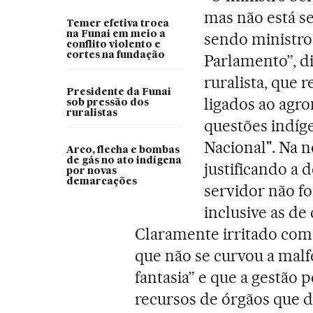
mas não está se
Temer efetiva troca
na Funai em meio a
sendo ministro
conflito violento e
cortes na fundação
Parlamento”, di
ruralista, que
Presidente da Funai
ligados ao agro
sob pressão dos
ruralistas
questões indí
Nacional". Na n
Arco, flecha e bombas
de gás no ato indígena
justificando a 
por novas
demarcações
servidor não f
inclusive as de
Claramente irritado com 
que não se curvou a malfe
fantasia” e que a gestão
recursos de órgãos que 