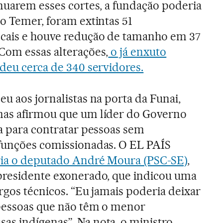
inuarem esses cortes, a fundação poderia
no Temer, foram extintas 51
ocais e houve redução de tamanho em 37
Com essas alterações,
o já enxuto
rdeu cerca de 340 servidores.
u aos jornalistas na porta da Funai,
mas afirmou que um líder do Governo
va para contratar pessoas sem
 funções comissionadas. O EL PAÍS
ria o deputado André Moura (PSC-SE)
,
 presidente exonerado, que indicou uma
argos técnicos. “Eu jamais poderia deixar
 pessoas que não têm o menor
s indígenas”. Na nota, o ministro