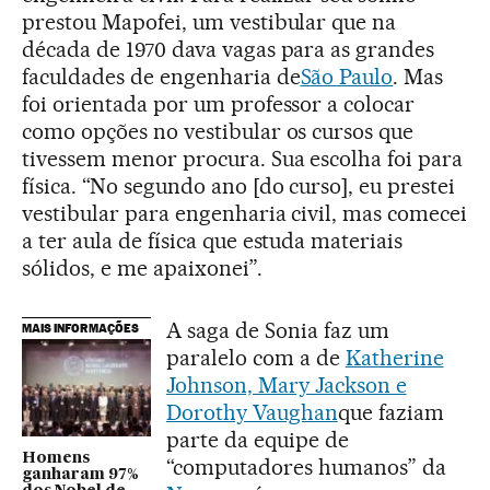
prestou Mapofei, um vestibular que na
década de 1970 dava vagas para as grandes
faculdades de engenharia de
São Paulo
. Mas
foi orientada por um professor a colocar
como opções no vestibular os cursos que
tivessem menor procura. Sua escolha foi para
física. “No segundo ano [do curso], eu prestei
vestibular para engenharia civil, mas comecei
a ter aula de física que estuda materiais
sólidos, e me apaixonei”.
A saga de Sonia faz um
MAIS INFORMAÇÕES
paralelo com a de
Katherine
Johnson, Mary Jackson e
Dorothy Vaughan
que faziam
parte da equipe de
Homens
“computadores humanos” da
ganharam 97%