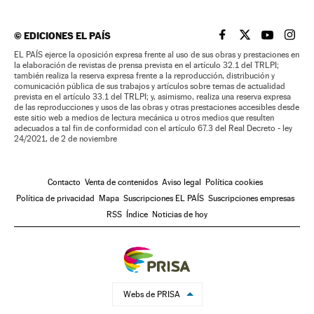
©
EDICIONES EL PAÍS
EL PAÍS BRASIL EN
EL PAÍS BRASI
EL PAÍS B
EL PA
EL PAÍS ejerce la oposición expresa frente al uso de sus obras y prestaciones en
la elaboración de revistas de prensa prevista en el artículo 32.1 del TRLPI;
también realiza la reserva expresa frente a la reproducción, distribución y
comunicación pública de sus trabajos y artículos sobre temas de actualidad
prevista en el artículo 33.1 del TRLPI; y, asimismo, realiza una reserva expresa
de las reproducciones y usos de las obras y otras prestaciones accesibles desde
este sitio web a medios de lectura mecánica u otros medios que resulten
adecuados a tal fin de conformidad con el artículo 67.3 del Real Decreto - ley
24/2021, de 2 de noviembre
Contacto
Venta de contenidos
Aviso legal
Política cookies
Política de privacidad
Mapa
Suscripciones EL PAÍS
Suscripciones empresas
RSS
Índice
Noticias de hoy
Webs de PRISA