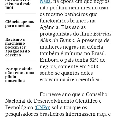
Nasa
, na época em que negros
dos Nobel de
ciência desde
não podiam nem mesmo usar
1901
os mesmo banheiros que
funcionários brancos na
Ciência apenas
para machos
Agência. Elas são as
protagonistas do filme
Estrelas
Além do Tempo
. A presença de
Racismo e
machismo
mulheres negras na ciência
podem ser
apagados do
também é mínima no Brasil.
cérebro
Embora o país tenha 52% de
negros, somente em 2013
Por que ainda
soube-se quantos deles
não temos uma
pílula
estavam na área científica.
masculina
Foi nesse ano que o Conselho
Nacional de Desenvolvimento Científico e
Tecnológico (
CNPq
) solicitou que os
pesquisadores brasileiros informassem raça e