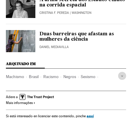
A arma secreta dos Estados Unidos
na corrida espacial
CRISTINA F. PEREDA
| WASHINGTON
Duas barreiras que afastam as
mulheres da ciência
DANIEL MEDIAVILLA
ARQUIVADO EM
Machismo
Brasil
Racismo
Negros
Sexismo
América do Sul
América Latina
Discriminação
Grupos sociais
Relações gênero
Preconceitos
Adere a
Mais informações
Problemas sociais
Mulheres ciência
Cientistas
Mulheres
Sociedade
Ciência
UFRJ
Universidade
aquí
Si está interesado en licenciar este contenido, pinche
Educação superior
Sistema educativo
Educação