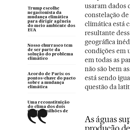
usaram dados c
Trump escolhe
negacionista da
constelação de 
mudança climática
para dirigir agência
climática está
do meio ambiente dos
EUA
resultante des
geográfica inéd
Nosso churrasco tem
condições em u
de ser parte da
solução do problema
em todas as par
climático
não são bem as
Acordo de Paris: os
está sendo igua
pontos-chave do pacto
sobre a mudança
questão da lati
climática
Uma reconstituição
do clima dos dois
últimos milhões de
anos
As águas sup
produção de 