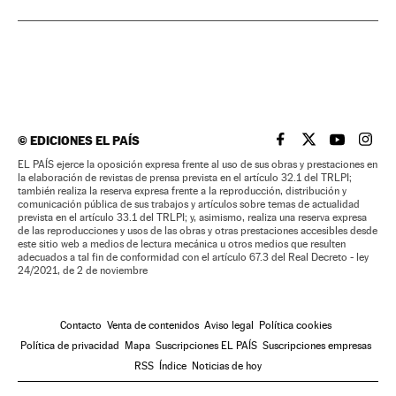
©
EDICIONES EL PAÍS
EL PAÍS BRASIL EN
EL PAÍS BRASI
EL PAÍS B
EL PA
EL PAÍS ejerce la oposición expresa frente al uso de sus obras y prestaciones en
la elaboración de revistas de prensa prevista en el artículo 32.1 del TRLPI;
también realiza la reserva expresa frente a la reproducción, distribución y
comunicación pública de sus trabajos y artículos sobre temas de actualidad
prevista en el artículo 33.1 del TRLPI; y, asimismo, realiza una reserva expresa
de las reproducciones y usos de las obras y otras prestaciones accesibles desde
este sitio web a medios de lectura mecánica u otros medios que resulten
adecuados a tal fin de conformidad con el artículo 67.3 del Real Decreto - ley
24/2021, de 2 de noviembre
Contacto
Venta de contenidos
Aviso legal
Política cookies
Política de privacidad
Mapa
Suscripciones EL PAÍS
Suscripciones empresas
RSS
Índice
Noticias de hoy