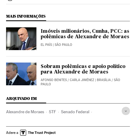
Politica El País Brasil en Instagram
MAIS INFORMAÇÕES
Imóveis milionários, Cunha, PCC: as
polêmicas de Alexandre de Moraes
EL PAÍS
| SÃO PAULO
Sobram polêmicas e apoio político
para Alexandre de Moraes
AFONSO BENITES
/
CARLA JIMÉNEZ
| BRASÍLIA / SÃO
PAULO
ARQUIVADO EM
Alexandre de Moraes
STF
Senado Federal
Michel Temer
Operação Lava Jato
Justiça Federal
Presidente Brasil
Congresso Nacional
Adere a