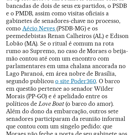
bancadas de dois de seus ex-partidos, o PSDB
e o PMDB, assim como visitas oficiais a
gabinetes de senadores-chave no processo,
como
Aécio Neves
(PSDB-MG) e os
peemedebistas Renan Calheiros (AL) e Edison
Lobão (MA). Se o ritual é comum na rota
rumo ao Supremo, no caso de Moraes o beija-
mão contou até com um encontro com
parlamentares em uma chalana ancorada no
Lago Paranoá, em área nobre de Brasília,
segundo publicou
o site Poder360
. O barco
em questão pertence ao senador Wilder
Morais (PP-GO) e é apelidado entre os
políticos de
Love Boat
(o barco do amor).
Além do dono da embarcação, outros sete
senadores participaram da reunião informal
que contou com um singelo pedido: que
Moraes não feche a porta de seu gabinete aos