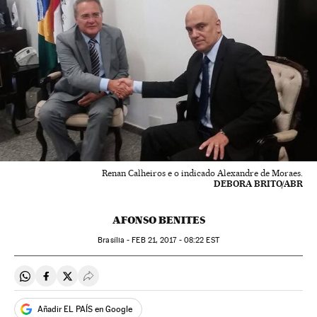
Renan Calheiros e o indicado Alexandre de Moraes.
DEBORA BRITO/ABR
AFONSO BENITES
Brasília -
FEB
21, 2017 - 08:22
EST
Compartir en Whatsapp
Compartir en Facebook
Compartir en Twitter
Desplegar Redes Sociales
Añadir EL PAÍS en Google