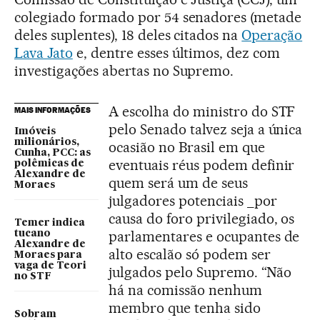
colegiado formado por 54 senadores (metade
deles suplentes), 18 deles citados na
Operação
Lava Jato
e, dentre esses últimos, dez com
investigações abertas no Supremo.
A escolha do ministro do STF
MAIS INFORMAÇÕES
pelo Senado talvez seja a única
Imóveis
milionários,
ocasião no Brasil em que
Cunha, PCC: as
eventuais réus podem definir
polêmicas de
Alexandre de
quem será um de seus
Moraes
julgadores potenciais _por
causa do foro privilegiado, os
Temer indica
parlamentares e ocupantes de
tucano
Alexandre de
alto escalão só podem ser
Moraes para
vaga de Teori
julgados pelo Supremo. “Não
no STF
há na comissão nenhum
membro que tenha sido
Sobram