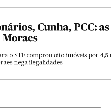
onários, Cunha, PCC: as
e Moraes
ra o STF comprou oito imóveis por 4,5 
aes nega ilegalidades