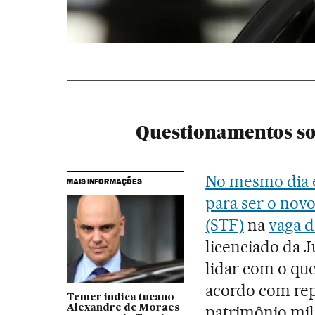
Questionamentos so
No mesmo dia e
MAIS INFORMAÇÕES
para ser o nov
(STF)
na
vaga d
licenciado da 
lidar com o qu
acordo com re
Temer indica tucano
patrimônio mili
Alexandre de Moraes