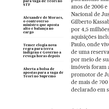
para vaga de Teori no
STF
anos de 2006 e
Nacional de Jus
Alexandre de Moraes,
Gilberto Kassa
o controverso
ministro que aposta
por 4,5 milhões
alto e balança no
cargo
aquisições inc
Paulo, onde vi
Temer elogia nova
regra para terra
de uma reserva 
indígena e Governo a
revoga horas depois
por meio de su
imóveis foram 
Aberta a bolsa de
apostas para a vaga de
promotor de Jus
Teori no Supremo
de mais de 700 
declarado em s