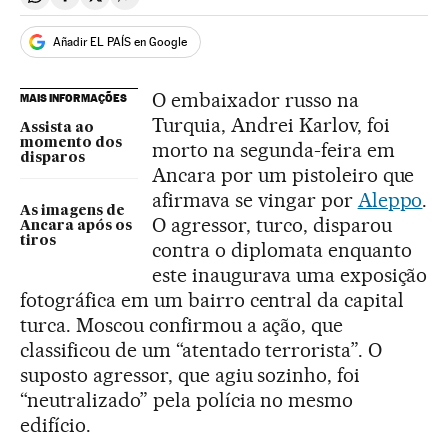
Compartir en Whatsapp
Compartir en Facebook
Compartir en Twitter
Desplegar Redes Sociales
Añadir EL PAÍS en Google
O embaixador russo na
MAIS INFORMAÇÕES
Turquia, Andrei Karlov, foi
Assista ao
momento dos
morto na segunda-feira em
disparos
Ancara por um pistoleiro que
afirmava se vingar por
Aleppo
.
As imagens de
O agressor, turco, disparou
Ancara após os
tiros
contra o diplomata enquanto
este inaugurava uma exposição
fotográfica em um bairro central da capital
turca. Moscou confirmou a ação, que
classificou de um “atentado terrorista”. O
suposto agressor, que agiu sozinho, foi
“neutralizado” pela polícia no mesmo
edifício.