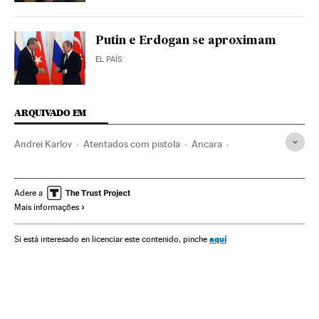
Putin e Erdogan se aproximam
EL PAÍS
ARQUIVADO EM
Andrei Karlov
Atentados com pistola
Ancara
Tiroteios
Rússia
Incidentes
Turquia
Europa Leste
Atentados terroristas
Balcãs
Europa Sul
Adere a
Mais informações
Oriente médio
Brasil
Acontecimentos
Ásia
América do Sul
América Latina
Terrorismo
Europa
aquí
Si está interesado en licenciar este contenido, pinche
América