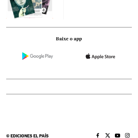
Baixe o app
©
EDICIONES EL PAÍS
EL PAÍS BRASIL EN
EL PAÍS BRASI
EL PAÍS B
EL PA