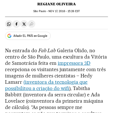
REGIANE OLIVEIRA
São Paulo -
NOV
17, 2016 - 15:26
EST
Compartir en Whatsapp
Compartir en Facebook
Compartir en Twitter
Desplegar Redes Sociales
Añadir EL PAÍS en Google
Na entrada do
Fab Lab
Galeria Olido, no
centro de São Paulo, uma escultura da Vitória
de Samotrácia feita em
impressora 3D
recepciona os visitantes juntamente com três
imagens de mulheres cientistas – Hedy
Lamarr
(inventora da tecnologia que
possibilitou a criação do wifi
), Tabitha
Babbitt (inventora da serra circular) e Ada
Lovelace (coinventora da primeira máquina
de cálculo). “As pessoas sempre me