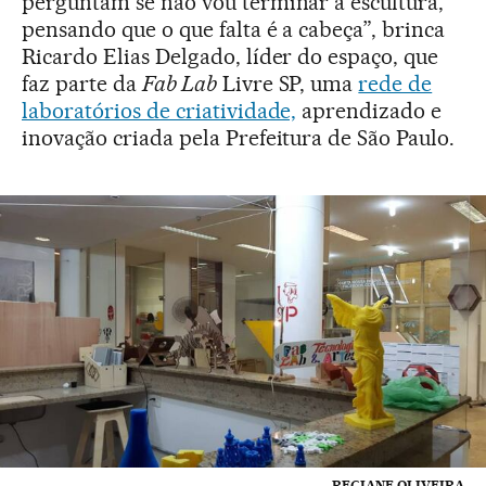
perguntam se não vou terminar a escultura,
pensando que o que falta é a cabeça”, brinca
Ricardo Elias Delgado, líder do espaço, que
faz parte da
Fab Lab
Livre SP, uma
rede de
laboratórios de criatividade,
aprendizado e
inovação criada pela Prefeitura de São Paulo.
REGIANE OLIVEIRA