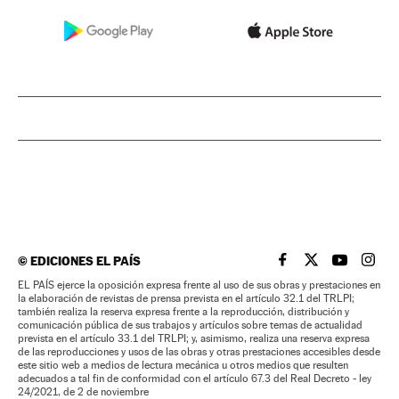
©
EDICIONES EL PAÍS
EL PAÍS BRASIL EN
EL PAÍS BRASI
EL PAÍS B
EL PA
EL PAÍS ejerce la oposición expresa frente al uso de sus obras y prestaciones en
la elaboración de revistas de prensa prevista en el artículo 32.1 del TRLPI;
también realiza la reserva expresa frente a la reproducción, distribución y
comunicación pública de sus trabajos y artículos sobre temas de actualidad
prevista en el artículo 33.1 del TRLPI; y, asimismo, realiza una reserva expresa
de las reproducciones y usos de las obras y otras prestaciones accesibles desde
este sitio web a medios de lectura mecánica u otros medios que resulten
adecuados a tal fin de conformidad con el artículo 67.3 del Real Decreto - ley
24/2021, de 2 de noviembre