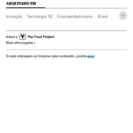
ARQUIVADO EM
Inovação
Tecnologia 3D
Empreendedorismo
Brasil
América do Sul
América
Educação
Tecnologia
Inovações na Educação
Adere a
Mais informações
aquí
Si está interesado en licenciar este contenido, pinche