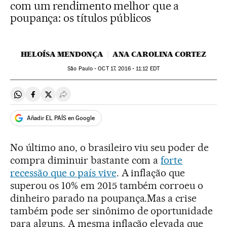
com um rendimento melhor que a
poupança: os títulos públicos
HELOÍSA MENDONÇA
ANA CAROLINA CORTEZ
São Paulo -
OCT
17, 2016 - 11:12
EDT
Compartir en Whatsapp
Compartir en Facebook
Compartir en Twitter
Desplegar Redes Sociales
Añadir EL PAÍS en Google
No último ano, o brasileiro viu seu poder de
compra diminuir bastante com a
forte
recessão que o país vive
. A inflação que
superou os 10% em 2015 também corroeu o
dinheiro parado na poupança.Mas a crise
também pode ser sinônimo de oportunidade
para alguns. A mesma inflação elevada que