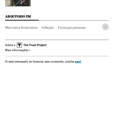
ARQUIVADO EM
Mercados financeiros
Inflação
Finanças pessoais
Crise econômica
Recessão econômica
Poupança
Conjuntura econômica
Fundos investimento
Brasil
Adere a
Mais informações
América do Sul
América Latina
América
Finanças
IPCA
IPC
Indicadores econômicos
Economia
aquí
Si está interesado en licenciar este contenido, pinche