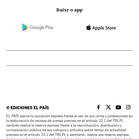
Baixe o app
©
EDICIONES EL PAÍS
EL PAÍS BRASIL EN
EL PAÍS BRASI
EL PAÍS B
EL PA
EL PAÍS ejerce la oposición expresa frente al uso de sus obras y prestaciones en
la elaboración de revistas de prensa prevista en el artículo 32.1 del TRLPI;
también realiza la reserva expresa frente a la reproducción, distribución y
comunicación pública de sus trabajos y artículos sobre temas de actualidad
prevista en el artículo 33.1 del TRLPI; y, asimismo, realiza una reserva expresa