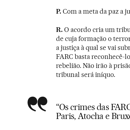
P.
Com a meta da paz a jus
R.
O acordo cria um tribun
de cuja formação o terro
a justiça à qual se vai s
FARC basta reconhecê-lo. 
rebelião. Não irão à prisã
tribunal será iníquo.
“Os crimes das FARC
Paris, Atocha e Brux