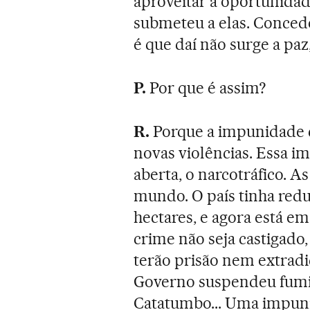
aproveitar a oportunida
submeteu a elas. Concede
é que daí não surge a paz,
P.
Por que é assim?
R.
Porque a impunidade c
novas violências. Essa 
aberta, o narcotráfico. A
mundo. O país tinha redu
hectares, e agora está e
crime não seja castigado,
terão prisão nem extradiç
Governo suspendeu fumig
Catatumbo... Uma impuni