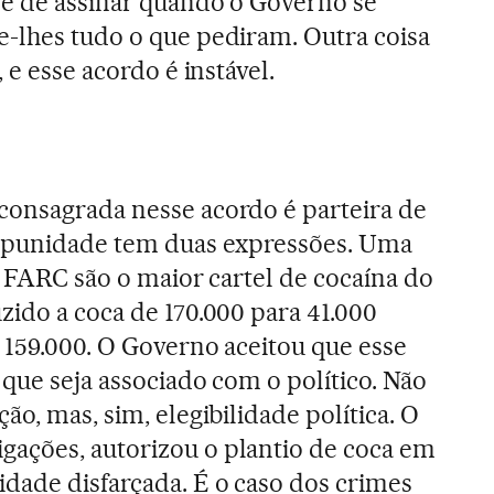
de de assinar quando o Governo se
-lhes tudo o que pediram. Outra coisa
 e esse acordo é instável.
onsagrada nesse acordo é parteira de
impunidade tem duas expressões. Uma
s FARC são o maior cartel de cocaína do
zido a coca de 170.000 para 41.000
m 159.000. O Governo aceitou que esse
 que seja associado com o político. Não
ão, mas, sim, elegibilidade política. O
ações, autorizou o plantio de coca em
dade disfarçada. É o caso dos crimes