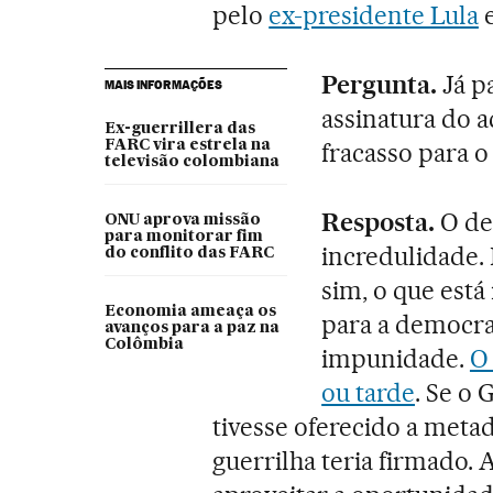
pelo
ex-presidente Lula
e
Pergunta.
Já pa
MAIS INFORMAÇÕES
assinatura do a
Ex-guerrillera das
FARC vira estrela na
fracasso para o
televisão colombiana
Resposta.
O de
ONU aprova missão
para monitorar fim
incredulidade. 
do conflito das FARC
sim, o que está
Economia ameaça os
para a democra
avanços para a paz na
Colômbia
impunidade.
O
ou tarde
. Se o 
tivesse oferecido a metad
guerrilha teria firmado.