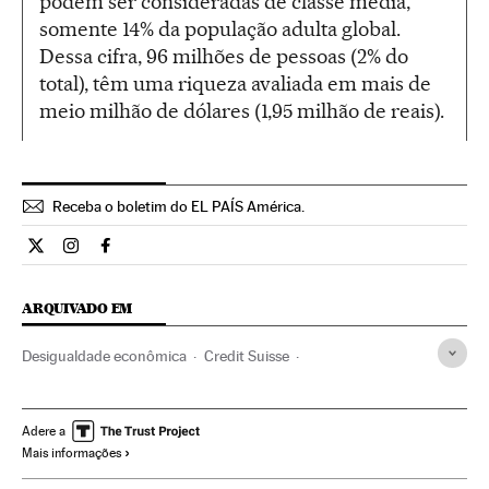
podem ser consideradas de classe média,
somente 14% da população adulta global.
Dessa cifra, 96 milhões de pessoas (2% do
total), têm uma riqueza avaliada em mais de
meio milhão de dólares (1,95 milhão de reais).
Receba o boletim do EL PAÍS América.
Economia El País Brasil en Twitter
Economia El País Brasil en Instagram
Economia El País Brasil en Facebook
ARQUIVADO EM
Desigualdade econômica
Credit Suisse
Desigualdade social
Crise econômica
Recessão econômica
Conjuntura econômica
Adere a
Mais informações
Economia
Sociedade