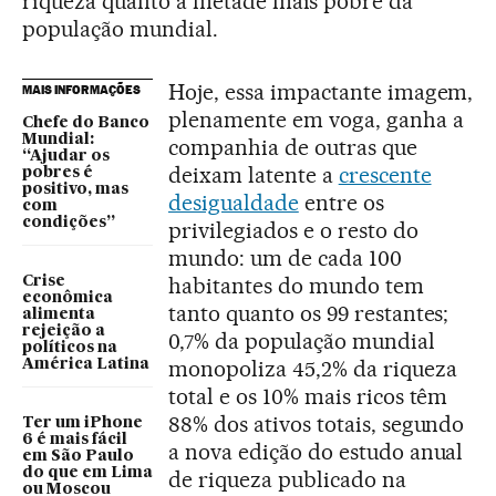
riqueza quanto a metade mais pobre da
população mundial.
Hoje, essa impactante imagem,
MAIS INFORMAÇÕES
plenamente em voga, ganha a
Chefe do Banco
Mundial:
companhia de outras que
“Ajudar os
deixam latente a
crescente
pobres é
positivo, mas
desigualdade
entre os
com
condições”
privilegiados e o resto do
mundo: um de cada 100
habitantes do mundo tem
Crise
econômica
tanto quanto os 99 restantes;
alimenta
rejeição a
0,7% da população mundial
políticos na
monopoliza 45,2% da riqueza
América Latina
total e os 10% mais ricos têm
88% dos ativos totais, segundo
Ter um iPhone
6 é mais fácil
a nova edição do estudo anual
em São Paulo
do que em Lima
de riqueza publicado na
ou Moscou