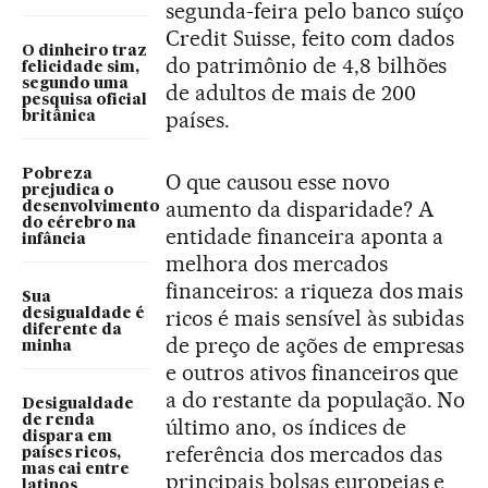
segunda-feira pelo banco suíço
Credit Suisse, feito com dados
O dinheiro traz
do patrimônio de 4,8 bilhões
felicidade sim,
segundo uma
de adultos de mais de 200
pesquisa oficial
países.
britânica
Pobreza
O que causou esse novo
prejudica o
aumento da disparidade? A
desenvolvimento
do cérebro na
entidade financeira aponta a
infância
melhora dos mercados
financeiros: a riqueza dos mais
Sua
ricos é mais sensível às subidas
desigualdade é
diferente da
de preço de ações de empresas
minha
e outros ativos financeiros que
a do restante da população. No
Desigualdade
de renda
último ano, os índices de
dispara em
referência dos mercados das
países ricos,
mas cai entre
principais bolsas europeias e
latinos