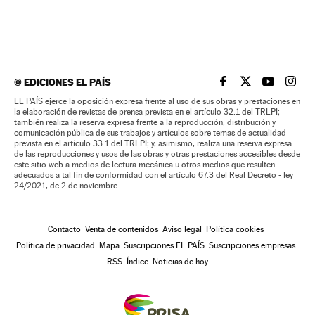
©
EDICIONES EL PAÍS
EL PAÍS BRASIL EN
EL PAÍS BRASI
EL PAÍS B
EL PA
EL PAÍS ejerce la oposición expresa frente al uso de sus obras y prestaciones en
la elaboración de revistas de prensa prevista en el artículo 32.1 del TRLPI;
también realiza la reserva expresa frente a la reproducción, distribución y
comunicación pública de sus trabajos y artículos sobre temas de actualidad
prevista en el artículo 33.1 del TRLPI; y, asimismo, realiza una reserva expresa
de las reproducciones y usos de las obras y otras prestaciones accesibles desde
este sitio web a medios de lectura mecánica u otros medios que resulten
adecuados a tal fin de conformidad con el artículo 67.3 del Real Decreto - ley
24/2021, de 2 de noviembre
Contacto
Venta de contenidos
Aviso legal
Política cookies
Política de privacidad
Mapa
Suscripciones EL PAÍS
Suscripciones empresas
RSS
Índice
Noticias de hoy