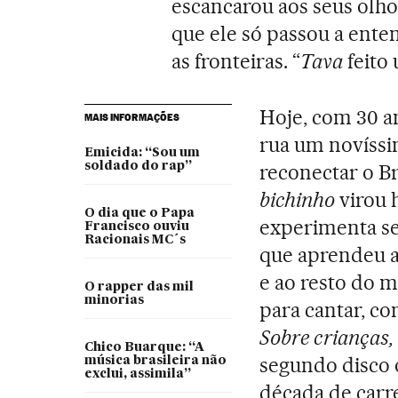
escancarou aos seus olhos
que ele só passou a ente
as fronteiras. “
Tava
feito 
Hoje, com 30 a
MAIS INFORMAÇÕES
rua um novíssi
Emicida: “Sou um
soldado do rap”
reconectar o Br
bichinho
virou 
O dia que o Papa
experimenta s
Francisco ouviu
Racionais MC´s
que aprendeu a 
e ao resto do 
O rapper das mil
minorias
para cantar, co
Sobre crianças, 
Chico Buarque: “A
segundo disco 
música brasileira não
exclui, assimila”
década de carr