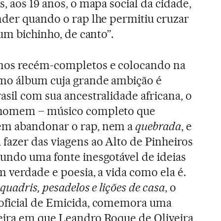
, aos 19 anos, o mapa social da cidade,
nder quando o rap lhe permitiu cruzar
um bichinho, de canto”.
nos recém-completos e colocando na
mo álbum cuja grande ambição é
asil com sua ancestralidade africana, o
homem – músico completo que
em abandonar o rap, nem a
quebrada
, e
fazer das viagens ao Alto de Pinheiros
mundo uma fonte inesgotável de ideias
m verdade e poesia, a vida como ela é.
quadris, pesadelos e lições de casa
, o
oficial de Emicida, comemora uma
eira em que Leandro Roque de Oliveira