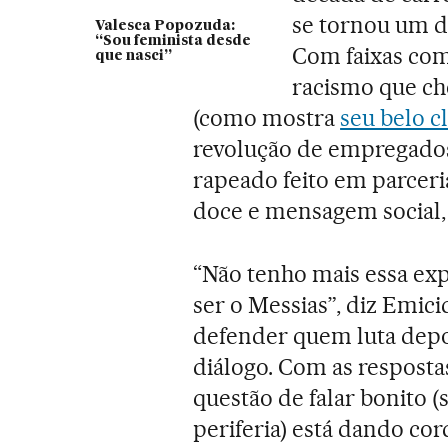
se tornou um d
Valesca Popozuda:
“Sou feminista desde
Com faixas co
que nasci”
racismo que che
(como mostra
seu belo c
revolução de empregados
rapeado feito em parcer
doce e mensagem social, 
“Não tenho mais essa ex
ser o Messias”, diz Emici
defender quem luta dep
diálogo. Com as respostas
questão de falar bonito (
periferia) está dando cor