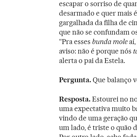
escapar o sorriso de qu
desarmado e quer mais é 
gargalhada da filha de ci
que não se confundam o
“Pra esses
bunda mole
aí
aviso: não é porque nós
t
alerta o pai da Estela.
Pergunta.
Que balanço vo
Resposta.
Estourei no no
uma expectativa muito ba
vindo de uma geração que
um lado, é triste o quão d