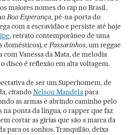
os maiores nomes do rap no Brasil.
mo
Boa Esperança
, pé-na-porta do
ga com a escravidão e persiste até hoje
lipe
, retrato contemporâneo de uma
 domésticos), e
Passarinhos
, um reggae
ia com Vanessa da Mata, de melodia
o disco é reflexão em alta voltagem.
pectativa de ser um Superhomem, de
da, citando
Nelson Mandela
para
ondo as armas e abrindo caminho pelo
 na ponta da língua, o rapper que faz
sem cortar as gírias que são a marca da
da para os sonhos. Tranquilão, deixa