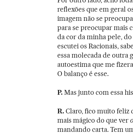
Por outro lado, acho foda
reflexões que em geral os
imagem não se preocupam
para se preocupar mais 
da cor da minha pele, d
escutei os Racionais, sa
essa molecada de outra g
autoestima que me fizer
O balanço é esse.
P.
Mas junto com essa his
R.
Claro, fico muito feli
mais mágico do que ver
mandando carta. Tem um 