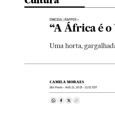
Cultura
EMICIDA | RAPPER
“A África é o
Uma horta, gargalhada
CAMILA MORAES
São Paulo -
AUG
21, 2015 - 21:51
EDT
Compartir en Whatsapp
Compartir en Facebook
Compartir en Twitter
Desplegar Redes Soci