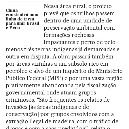
Nessa área rural, o projeto
China
prevê que os trilhos passem
construirá uma
dentro de uma unidade de
linha de trem
para unir Brasil
preservação ambiental com
e Peru
formações rochosas
impactantes e perto de pelo
menos três terras indígenas já demarcadas e
outra em disputa. A obra passará também
por áreas vizinhas a um subsolo rico em
petróleo e alvo de um inquérito do Ministério
Público Federal (MPF) e por uma vasta região
praticamente abandonada pela fiscalização
governamental onde atuam grupos
criminosos. “São frequentes os relatos de
invasões [às áreas indígenas e de
conservação] por grupos envolvidos com a
extração ilegal de madeira, com o tráfico de
drogas e com a caça predatória”, relata o