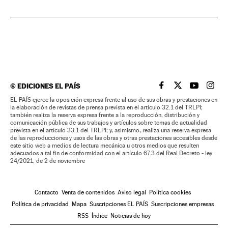
©
EDICIONES EL PAÍS
EL PAÍS BRASIL EN
EL PAÍS BRASI
EL PAÍS B
EL PA
EL PAÍS ejerce la oposición expresa frente al uso de sus obras y prestaciones en
la elaboración de revistas de prensa prevista en el artículo 32.1 del TRLPI;
también realiza la reserva expresa frente a la reproducción, distribución y
comunicación pública de sus trabajos y artículos sobre temas de actualidad
prevista en el artículo 33.1 del TRLPI; y, asimismo, realiza una reserva expresa
de las reproducciones y usos de las obras y otras prestaciones accesibles desde
este sitio web a medios de lectura mecánica u otros medios que resulten
adecuados a tal fin de conformidad con el artículo 67.3 del Real Decreto - ley
24/2021, de 2 de noviembre
Contacto
Venta de contenidos
Aviso legal
Política cookies
Política de privacidad
Mapa
Suscripciones EL PAÍS
Suscripciones empresas
RSS
Índice
Noticias de hoy