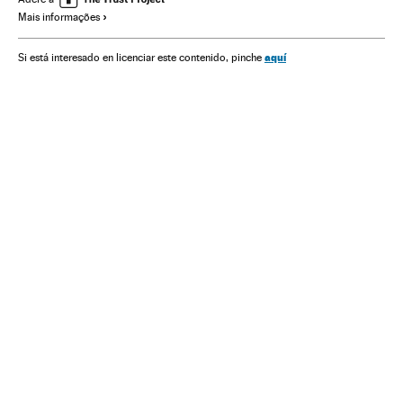
Mais informações
Índios americanos
Indígenas
Funai
Governo Brasil
Governo
Ministérios
Etnias
Administração Estado
aquí
Si está interesado en licenciar este contenido, pinche
Política
Administração pública
Sociedade