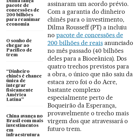
Dilma lança
assinaram um acordo prévio.
pacote de
Com a garantia do dinheiro
concessões de
200 bilhões
chinês para o investimento,
para reanimar
economia
Dilma Rousseff (PT) a incluiu
no
pacote de concessões de
O sonho de
200 bilhões de reais
anunciado
chegar ao
no mês passado (40 bilhões
Pacífico de
trem
deles para a Bioceânica). Dos
quatro trechos previstos para
“Dinheiro
a obra, o único que não saiu da
chinês é chance
estaca zero foi o do Acre,
única de
integrar
bastante complexo
fisicamente
América
especialmente perto de
Latina”
Boqueirão da Esperança,
provavelmente o trecho mais
China avança no
virgem dos que atravessará o
Brasil com mais
investimentos
futuro trem.
em
infraestrutura