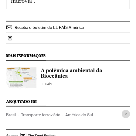
hidrovia”.
Receba o boletim do EL PAÍS América
Politica El País Brasil en Instagram
MAIS INFORMAÇÕES
A polêmica ambiental da
Bioceânica
EL PAÍS
ARQUIVADO EM
Brasil
Transporte ferroviário
América do Sul
América Latina
América
Problemas ambientais
Transporte
Meio ambiente
Ministério Justiça
Adere a