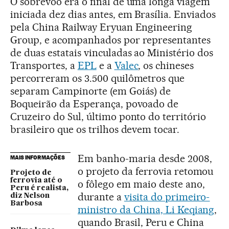
O sobrevoo era o final de uma longa viagem
iniciada dez dias antes, em Brasília. Enviados
pela China Railway Eryuan Engineering
Group, e acompanhados por representantes
de duas estatais vinculadas ao Ministério dos
Transportes, a
EPL
e a
Valec
, os chineses
percorreram os 3.500 quilômetros que
separam Campinorte (em Goiás) de
Boqueirão da Esperança, povoado de
Cruzeiro do Sul, último ponto do território
brasileiro que os trilhos devem tocar.
Em banho-maria desde 2008,
MAIS INFORMAÇÕES
o projeto da ferrovia retomou
Projeto de
ferrovia até o
o fôlego em maio deste ano,
Peru é realista,
durante a
visita do primeiro-
diz Nelson
Barbosa
ministro da China, Li Keqiang
,
quando Brasil, Peru e China