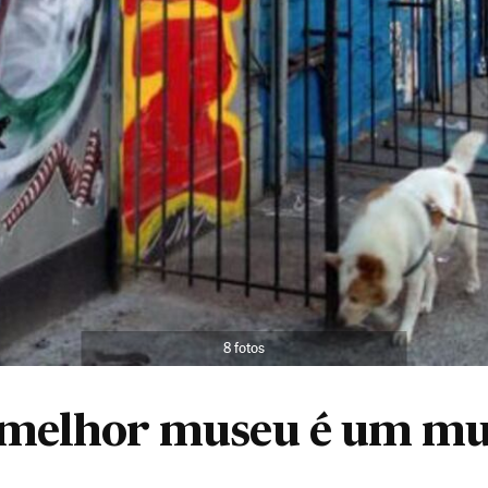
8 fotos
melhor museu é um m