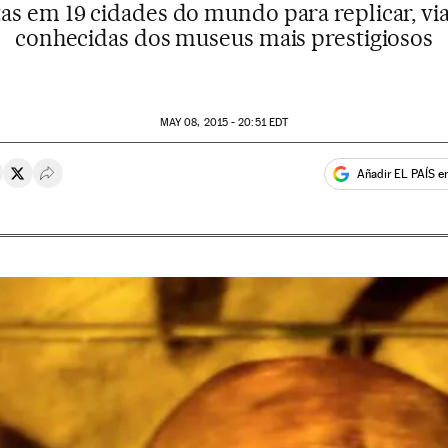
as em 19 cidades do mundo para replicar, via
conhecidas dos museus mais prestigiosos
MAY
08, 2015 - 20:51
EDT
Añadir EL PAÍS e
rtir en Whatsapp
ompartir en Facebook
Compartir en Twitter
Desplegar Redes Sociales