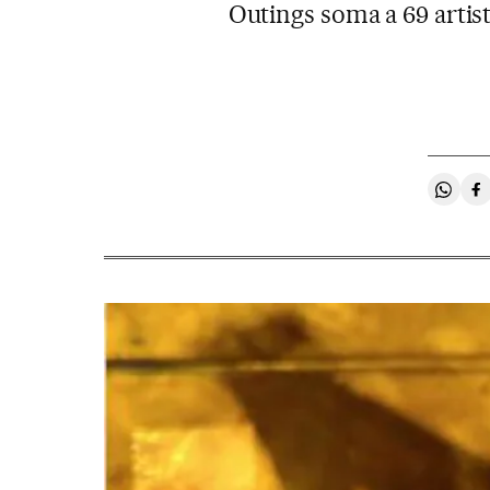
Outings soma a 69 artist
Compa
C