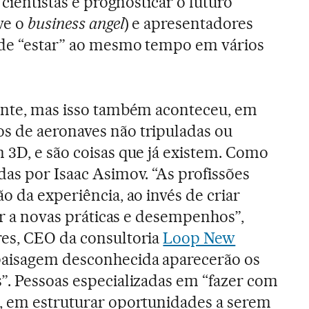
 cientistas e prognosticar o futuro
ve o
business angel
) e apresentadores
 de “estar” ao mesmo tempo em vários
tante, mas isso também aconteceu, em
s de aeronaves não tripuladas ou
 3D, e são coisas que já existem. Como
das por Isaac Asimov. “As profissões
o da experiência, ao invés de criar
var a novas práticas e desempenhos”,
res, CEO da consultoria
Loop New
 paisagem desconhecida aparecerão os
”. Pessoas especializadas em “fazer com
”, em estruturar oportunidades a serem