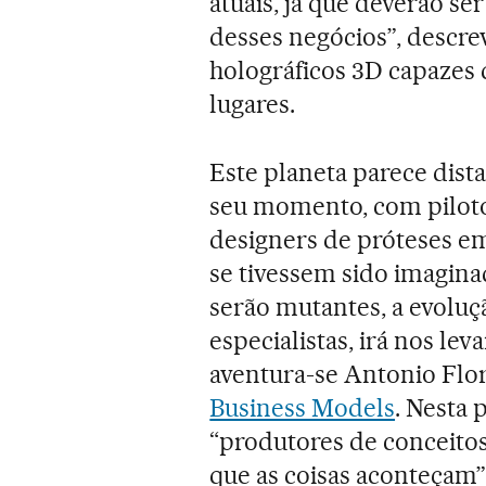
atuais, já que deverão ser
desses negócios”, descre
holográficos 3D capazes
lugares.
Este planeta parece dis
seu momento, com piloto
designers de próteses em
se tivessem sido imagina
serão mutantes, a evoluçã
especialistas, irá nos le
aventura-se Antonio Flo
Business Models
. Nesta
“produtores de conceitos
que as coisas aconteçam