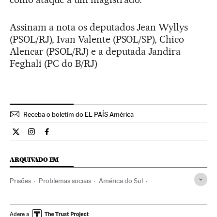
Assinam a nota os deputados Jean Wyllys
(PSOL/RJ), Ivan Valente (PSOL/SP), Chico
Alencar (PSOL/RJ) e a deputada Jandira
Feghali (PC do B/RJ)
Receba o boletim do EL PAÍS América
Opiniao El País Brasil en Twitter
Opiniao El País Brasil en Instagram
Opiniao El País Brasil en Facebook
ARQUIVADO EM
Prisões
Problemas sociais
América do Sul
América Latina
Centros penitenciários
América
Regime penitenciário
Sociedade
Política
Justiça
Adere a