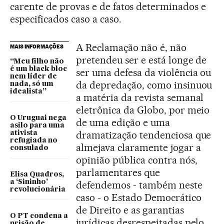
carente de provas e de fatos determinados e
especificados caso a caso.
A Reclamação não é, não
MAIS INFORMAÇÕES
pretendeu ser e está longe de
“Meu filho não
é um black bloc
ser uma defesa da violência ou
nem líder de
da depredação, como insinuou
nada, só um
idealista”
a matéria da revista semanal
eletrônica da Globo, por meio
O Uruguai nega
de uma edição e uma
asilo para uma
dramatização tendenciosa que
ativista
refugiada no
almejava claramente jogar a
consulado
opinião pública contra nós,
parlamentares que
Elisa Quadros,
a ‘Sininho’
defendemos - também neste
revolucionária
caso - o Estado Democrático
de Direito e as garantias
O PT condena a
jurídicas desrespeitadas pelo
prisão de