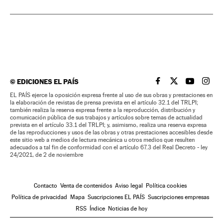
©
EDICIONES EL PAÍS
EL PAÍS BRASIL EN
EL PAÍS BRASI
EL PAÍS B
EL PA
EL PAÍS ejerce la oposición expresa frente al uso de sus obras y prestaciones en
la elaboración de revistas de prensa prevista en el artículo 32.1 del TRLPI;
también realiza la reserva expresa frente a la reproducción, distribución y
comunicación pública de sus trabajos y artículos sobre temas de actualidad
prevista en el artículo 33.1 del TRLPI; y, asimismo, realiza una reserva expresa
de las reproducciones y usos de las obras y otras prestaciones accesibles desde
este sitio web a medios de lectura mecánica u otros medios que resulten
adecuados a tal fin de conformidad con el artículo 67.3 del Real Decreto - ley
24/2021, de 2 de noviembre
Contacto
Venta de contenidos
Aviso legal
Política cookies
Política de privacidad
Mapa
Suscripciones EL PAÍS
Suscripciones empresas
RSS
Índice
Noticias de hoy