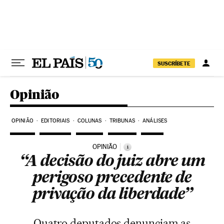
Pular para o conteúdo
SUSCRÍBETE
Opinião
OPINIÃO
EDITORIAIS
COLUNAS
TRIBUNAS
ANÁLISES
OPINIÃO
i
“A decisão do juiz abre um
perigoso precedente de
privação da liberdade”
Quatro deputados denunciam as