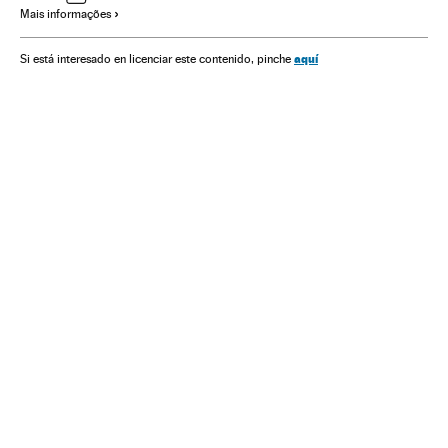
Mais informações
PSOL
Rio de Janeiro
Opinião
Estado Rio de Janeiro
Protestos sociais
Ativismo
Mal-estar social
aquí
Si está interesado en licenciar este contenido, pinche
Partidos políticos
Brasil