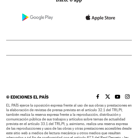
Baixe o app
©
EDICIONES EL PAÍS
EL PAÍS BRASIL EN
EL PAÍS BRASI
EL PAÍS B
EL PA
EL PAÍS ejerce la oposición expresa frente al uso de sus obras y prestaciones en
la elaboración de revistas de prensa prevista en el artículo 32.1 del TRLPI;
también realiza la reserva expresa frente a la reproducción, distribución y
comunicación pública de sus trabajos y artículos sobre temas de actualidad
prevista en el artículo 33.1 del TRLPI; y, asimismo, realiza una reserva expresa
de las reproducciones y usos de las obras y otras prestaciones accesibles desde
este sitio web a medios de lectura mecánica u otros medios que resulten
adecuados a tal fin de conformidad con el artículo 67.3 del Real Decreto - ley