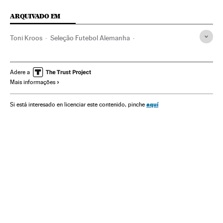
ARQUIVADO EM
Toni Kroos
Seleção Futebol Alemanha
Copa do Mundo 2014
Fase final
Copa do Mundo Futebol
Copa do mundo
Futebol
Adere a
Mais informações
Campeonato mundial
Competições
Selección alemana
Seleções esportivas
Esportes
aquí
Si está interesado en licenciar este contenido, pinche